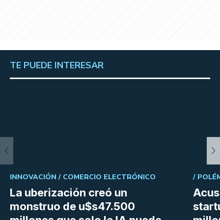
TE PUEDE INTERESAR
INNOVACIÓN /
COMERCIO ELECTRÓNICO
/
POLÉM
La uberización creó un
Acus
monstruo de u$s47.500
star
millones que solo la IA puede
mill