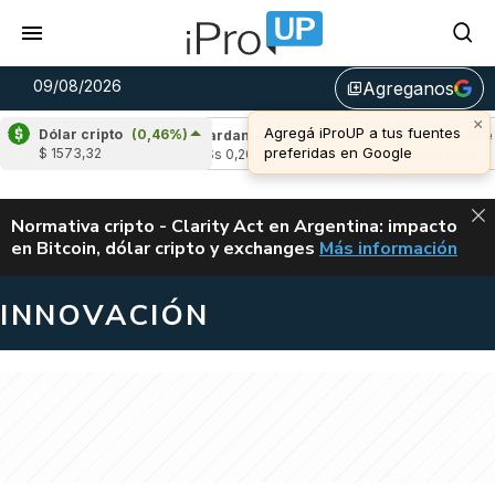
09/08/2026
Agreganos
library_add
×
Agregá iProUP a tus fuentes
Dólar cripto
(0,46%)
(-0,34%)
Cardano
(-1,28%)
Avalanche
(-0
preferidas en Google
$ 1573,32
3
u$s 0,20
u$s 6,48
ALERTA
Normativa cripto - Clarity Act en Argentina: impacto
en Bitcoin, dólar cripto y exchanges
Más información
CLARITY ACT EN AR
INNOVACIÓN