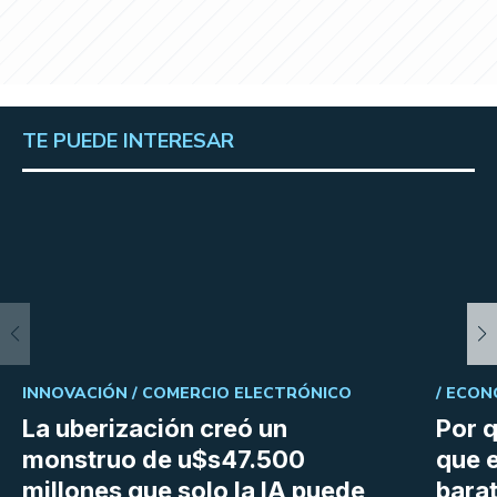
TE PUEDE INTERESAR
INNOVACIÓN /
COMERCIO ELECTRÓNICO
/
ECON
La uberización creó un
Por q
monstruo de u$s47.500
que e
millones que solo la IA puede
bara