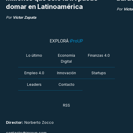
domar en Latinoamérica
Por
Vícto
Por
Víctor Zapata
EXPLORÁ
iProUP
Lo último
Economía
Finanzas 4.0
Digital
Empleo 4.0
Innovación
Startups
Leaders
Contacto
RSS
Director:
Norberto Zocco
contacto@iproup.com