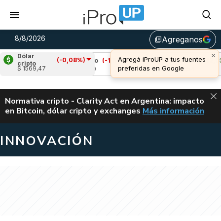
8/8/2026
Agreganos
library_add
Dólar
(-0,08%)
)
Cardano
(-1,61%)
Avalanche
(2,03%)
cripto
$ 1569,47
u$s 0,20
u$s 6,54
ALERTA
Normativa cripto - Clarity Act en Argentina: impacto
en Bitcoin, dólar cripto y exchanges
Más información
CLARITY ACT EN AR
INNOVACIÓN