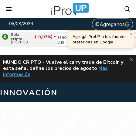
05/08/2026
Agreganos
library_add
×
Dólar
Agregá iProUP a tus fuentes
(-0,07%)
1,12%)
Cardano
(-0,21%)
Avalanche
(-0,5
cripto
preferidas en Google
$ 1570,58
u$s 0,19
u$s 6,67
ALERTA
MUNDO CRIPTO - Vuelve el carry trade de Bitcoin y
esta señal define los precios de agosto
Más
VUELVE EL CAR
información
INNOVACIÓN