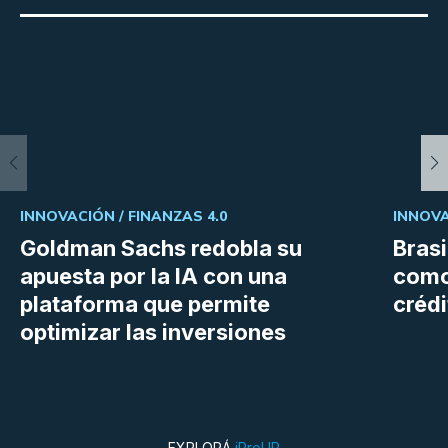
INNOVACIÓN /
FINANZAS 4.0
INNOVA
Goldman Sachs redobla su
Bras
apuesta por la IA con una
como
plataforma que permite
crédi
optimizar las inversiones
EXPLORÁ
iProUP