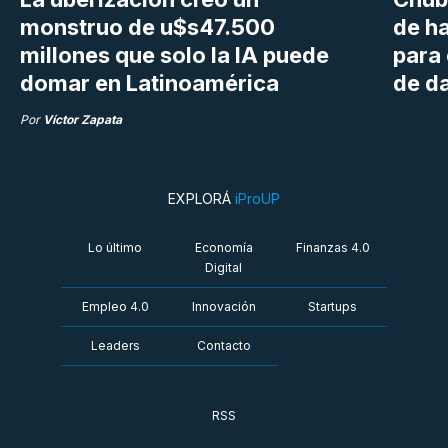
monstruo de u$s47.500
de h
millones que solo la IA puede
para
domar en Latinoamérica
de da
Por
Víctor Zapata
EXPLORÁ
iProUP
Lo último
Economía
Finanzas 4.0
Digital
Empleo 4.0
Innovación
Startups
Leaders
Contacto
RSS