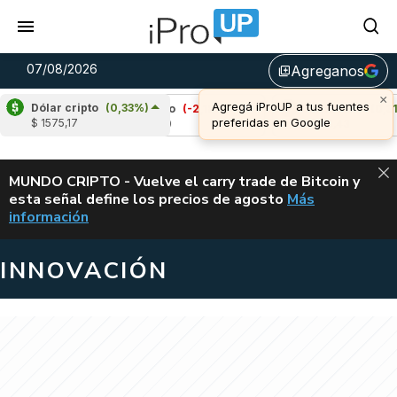
07/08/2026
Agreganos
library_add
×
Agregá iProUP a tus fuentes
Dólar cripto
(0,33%)
%)
Cardano
(-2,18%)
Avalanche
(0,31%)
preferidas en Google
$ 1575,17
u$s 0,20
u$s 6,43
ALERTA
MUNDO CRIPTO - Vuelve el carry trade de Bitcoin y
esta señal define los precios de agosto
Más
VUELVE EL CAR
información
INNOVACIÓN