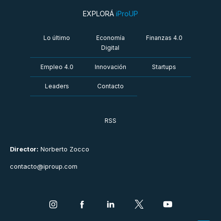
EXPLORÁ
iProUP
Lo último
Economía
Finanzas 4.0
Digital
Empleo 4.0
Innovación
Startups
Leaders
Contacto
RSS
Director:
Norberto Zocco
contacto@iproup.com