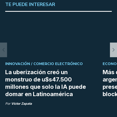
TE PUEDE INTERESAR
INNOVACIÓN /
COMERCIO ELECTRÓNICO
ECONOM
La uberización creó un
Más 
monstruo de u$s47.500
argen
millones que solo la IA puede
prese
domar en Latinoamérica
bloc
Por
Víctor Zapata