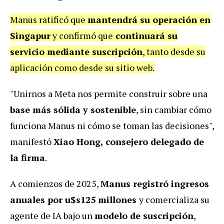
Manus ratificó que
mantendrá su operación en
Singapur
y confirmó que
continuará su
servicio mediante suscripción
, tanto desde su
aplicación como desde su sitio web.
"Unirnos a Meta nos permite construir sobre una
base más sólida y sostenible
, sin cambiar cómo
funciona Manus ni cómo se toman las decisiones",
manifestó
Xiao Hong, consejero delegado de
la firma
.
A comienzos de 2025,
Manus registró ingresos
anuales por u$s125 millones
y comercializa su
agente de IA bajo un
modelo de suscripción
,