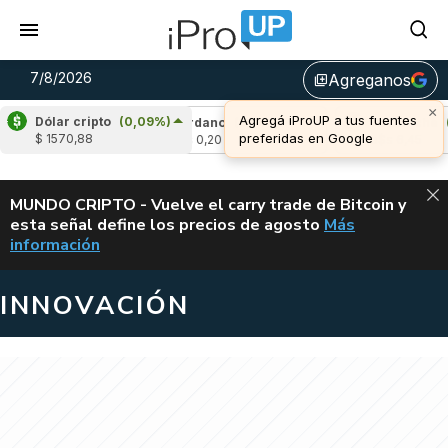
7/8/2026
Agreganos
library_add
×
Agregá iProUP a tus fuentes
Dólar cripto
(0,09%)
(-0,96%)
Cardano
(5,74%)
Avalanche
(0,
preferidas en Google
$ 1570,88
u$s 0,20
u$s 6,45
ALERTA
MUNDO CRIPTO - Vuelve el carry trade de Bitcoin y
esta señal define los precios de agosto
Más
VUELVE EL CAR
información
INNOVACIÓN