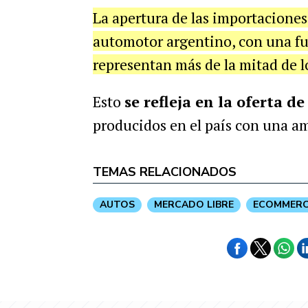
La apertura de las importacione
automotor argentino, con una fu
representan más de la mitad de l
Esto
se refleja en la oferta d
producidos en el país con una a
TEMAS RELACIONADOS
AUTOS
MERCADO LIBRE
ECOMMERC