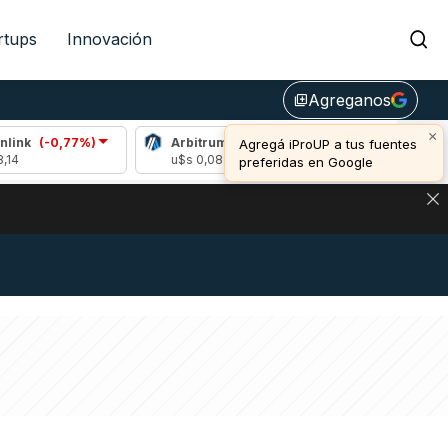
rtups
Innovación
Agreganos
library_add
×
77%)
Arbitrum
(-2,59%)
Bitcoin
(-1,07%)
Agregá iProUP a tus fuentes
u$s 0,08
u$s 64.143,00
preferidas en Google
DE DE BITCOIN Y ESTA SEÑAL DEFINE LOS PRECIOS DE AG