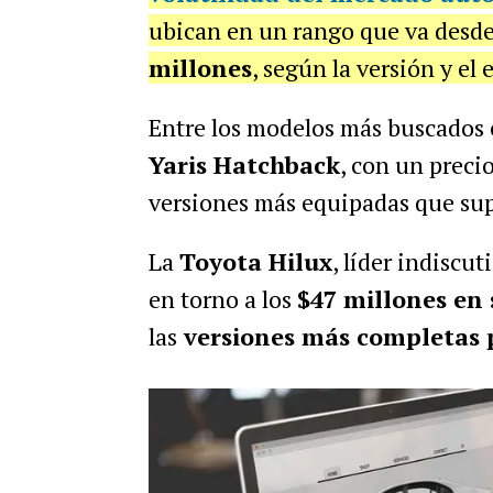
ubican en un rango que va desde
millones
, según la versión y el
Entre los modelos más buscados e
Yaris Hatchback
, con un preci
versiones más equipadas que su
La
Toyota Hilux
, líder indiscu
en torno a los
$47 millones en 
las
versiones más completas p