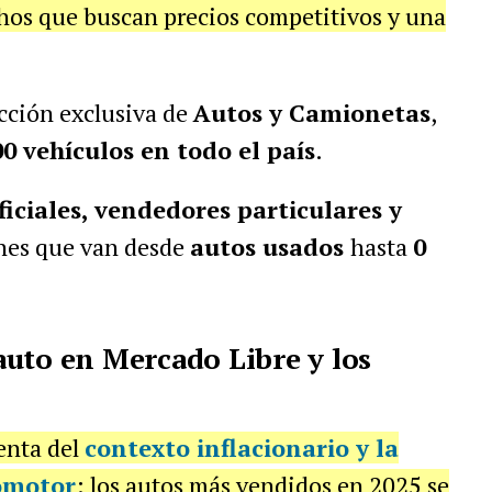
hos que buscan precios competitivos y una
cción exclusiva de
Autos y Camionetas
,
00 vehículos en todo el país
.
ficiales, vendedores particulares y
ones que van desde
autos usados
hasta
0
uto en Mercado Libre y los
enta del
contexto inflacionario y la
omotor
: los autos más vendidos en 2025 se