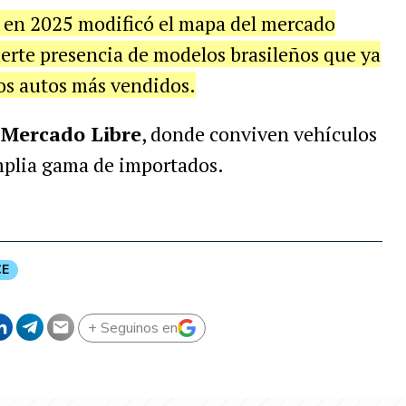
s en 2025 modificó el mapa del mercado
erte presencia de modelos brasileños que ya
os autos más vendidos.
e Mercado Libre
, donde conviven vehículos
mplia gama de importados.
E
+ Seguinos en