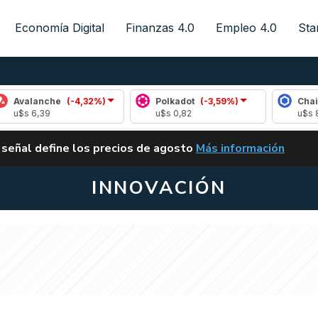
Economía Digital
Finanzas 4.0
Empleo 4.0
Sta
he
(-4,32%)
Polkadot
(-3,59%)
Chainlink
(-0,
u$s 0,82
u$s 8,14
ALERTA
 señal define los precios de agosto
Más información
VUELVE EL CARRY TRA
INNOVACIÓN