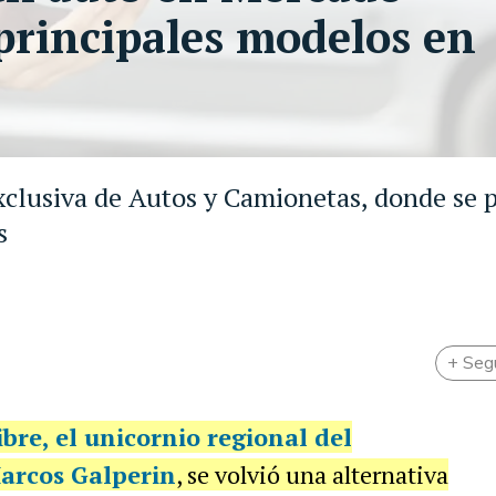
 principales modelos en
xclusiva de Autos y Camionetas, donde se 
s
+ Seg
ibre
, el unicornio regional del
arcos Galperin
, se volvió una alternativa