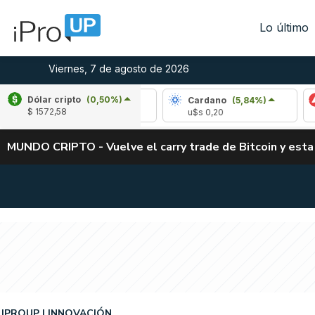
Lo último
Viernes, 7 de agosto de 2026
Dólar cripto
(0,50%)
Ripple
(-3,15%)
Cardano
(5,84%)
Avalanc
$ 1572,58
u$s 1,02
u$s 0,20
u$s 6,39
MUNDO CRIPTO - Vuelve el carry trade de Bitcoin y esta
IPROUP
INNOVACIÓN