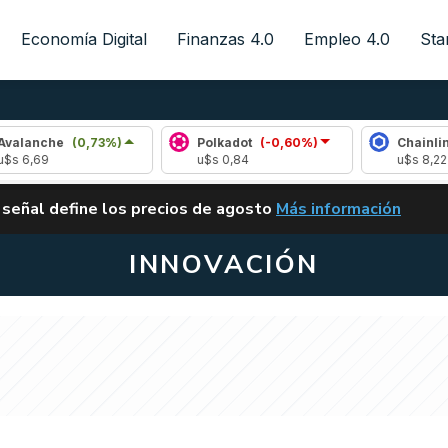
Economía Digital
Finanzas 4.0
Empleo 4.0
Sta
he
(0,73%)
Polkadot
(-0,60%)
Chainlink
(0,5
u$s 0,84
u$s 8,22
ALERTA
 señal define los precios de agosto
Más información
VUELVE EL CARRY TRA
INNOVACIÓN