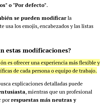
os" o "Por defecto"
.
bién se pueden modificar
la
te usa los emojis, encabezados y las listas
n estas modificaciones?
ión es ofrecer una experiencia más flexible y
íficas de cada persona o equipo de trabajo.
busca explicaciones detalladas puede
entusiasta
, mientras que un profesional
r por
respuestas más neutras y