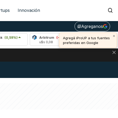
rtups
Innovación
Agreganos
library_add
×
9%)
Arbitrum
(-1,38%)
Bitcoin
(0,93%)
Agregá iProUP a tus fuentes
u$s 0,08
u$s 64.867,00
preferidas en Google
DE DE BITCOIN Y ESTA SEÑAL DEFINE LOS PRECIOS DE AG