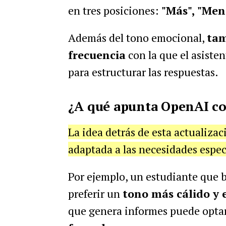
en tres posiciones:
"Más", "Men
Además del tono emocional,
tam
frecuencia
con la que el asisten
para estructurar las respuestas.
¿A qué apunta OpenAI co
La idea detrás de esta actualizac
adaptada a las necesidades espec
Por ejemplo, un estudiante que 
preferir un
tono más cálido y 
que genera informes puede opta