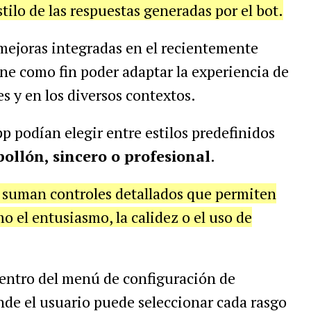
tilo de las respuestas generadas por el bot.
mejoras integradas en el recientemente
iene como fin poder adaptar la experiencia de
es y en los diversos contextos.
pp podían elegir entre estilos predefinidos
ollón, sincero o profesional
.
e suman controles detallados que permiten
 el entusiasmo, la calidez o el uso de
dentro del menú de configuración de
de el usuario puede seleccionar cada rasgo