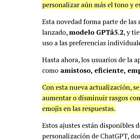
personalizar aún más el tono y es
Esta novedad forma parte de las 
lanzado,
modelo GPTâ5.2
, y t
uso a las preferencias individual
Hasta ahora, los usuarios de la a
como
amistoso, eficiente, emp
Con esta nueva actualización, s
aumentar o disminuir rasgos como
emojis en las respuestas.
Estos ajustes están disponibles 
personalización de ChatGPT, don