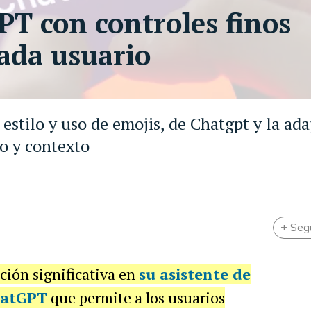
T con controles finos
cada usuario
estilo y uso de emojis, de Chatgpt y la ada
io y contexto
+ Seg
ción significativa en
su asistente de
atGPT
que permite a los usuarios