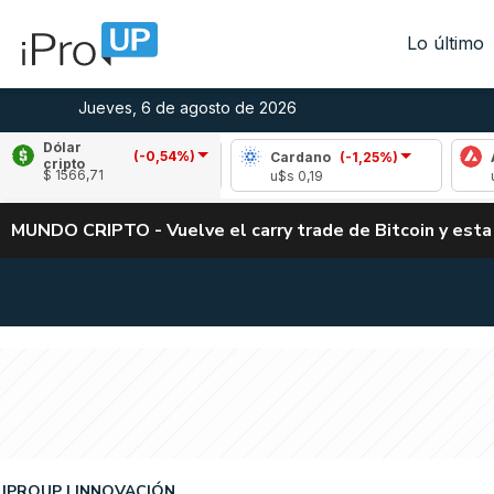
Lo último
Jueves, 6 de agosto de 2026
Dólar
(-0,54%)
Ripple
(-1,93%)
Cardano
(-1,25%)
Avalanc
cripto
$ 1566,71
u$s 1,05
u$s 0,19
u$s 6,69
MUNDO CRIPTO - Vuelve el carry trade de Bitcoin y esta
IPROUP
INNOVACIÓN