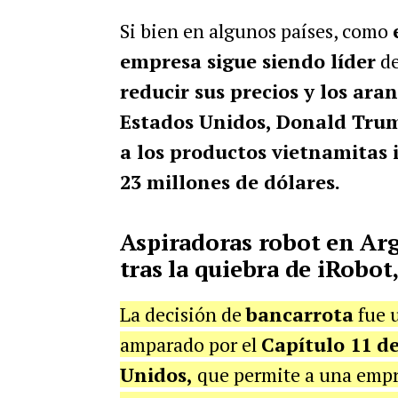
Si bien en algunos países, como
empresa sigue siendo líder
de
reducir sus precios y los ara
Estados Unidos, Donald Tru
a los productos vietnamitas 
23 millones de dólares.
Aspiradoras robot en Ar
tras la quiebra de iRobo
La decisión de
bancarrota
fue u
amparado por el
Capítulo 11 d
Unidos,
que permite a una emp