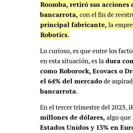
Roomba, retiró sus acciones 
bancarrota,
con el fin de reest
principal fabricante,
la empre
Robotics
.
Lo curioso, es que entre los fact
en esta situación, es la
dura com
como
Roborock, Ecovacs o D
el 64% del mercado
de aspirad
bancarrota
.
En el tercer trimestre del 2025, 
millones de dólares,
algo que 
Estados Unidos y 13% en Eur