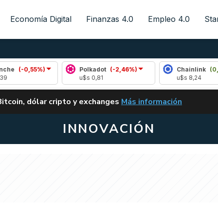
Economía Digital
Finanzas 4.0
Empleo 4.0
Sta
55%)
Polkadot
(-2,46%)
Chainlink
(0,66%)
u$s 0,81
u$s 8,24
ALERTA
Bitcoin, dólar cripto y exchanges
Más información
CLARITY ACT EN ARGENTI
INNOVACIÓN