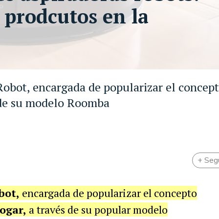
 prodcutos en la
Robot, encargada de popularizar el concep
s de su modelo Roomba
+ Seg
bot,
encargada de popularizar el concepto
ogar,
a través de su popular modelo