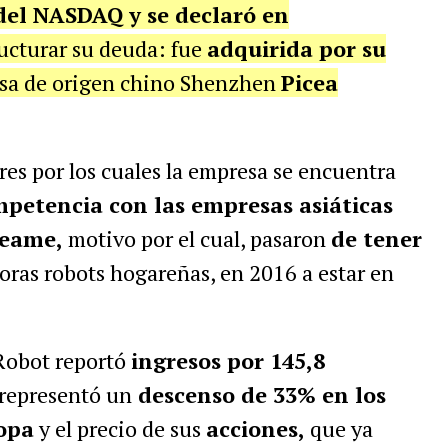
del NASDAQ y se declaró en
ructurar su deuda: fue
adquirida por su
sa de origen chino Shenzhen
Picea
ores por los cuales la empresa se encuentra
petencia con las empresas asiáticas
reame,
motivo por el cual, pasaron
de tener
oras robots hogareñas, en 2016 a estar en
iRobot reportó
ingresos por 145,8
representó un
descenso de 33% en los
opa
y el precio de sus
acciones,
que ya