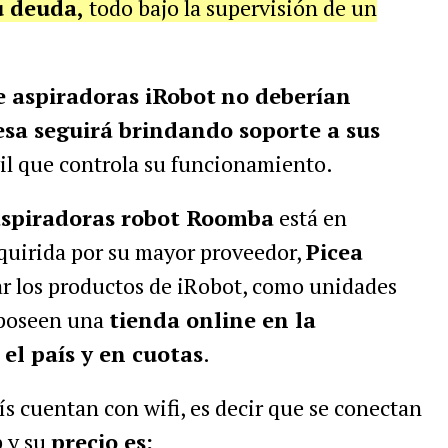
u deuda,
todo bajo la supervisión de un
e aspiradoras iRobot
no deberían
sa seguirá brindando soporte a sus
vil que controla su funcionamiento.
spiradoras robot Roomba
está en
quirida por su mayor proveedor,
Picea
r los productos de iRobot, como unidades
 poseen una
tienda online en la
el país y en cuotas
.
ís cuentan con wifi, es decir que se conectan
p y su
precio es: