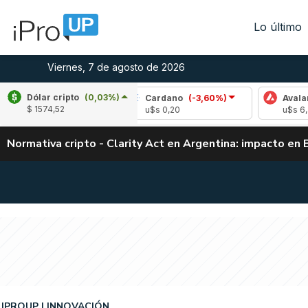
Lo último
Viernes, 7 de agosto de 2026
Dólar cripto
(0,03%)
-3,03%)
Cardano
(-3,60%)
Avalanche
(-0,
$ 1574,52
u$s 0,20
u$s 6,39
Normativa cripto - Clarity Act en Argentina: impacto en 
IPROUP
INNOVACIÓN