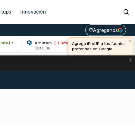
rtups
Innovación
Agreganos
library_add
×
Arbitrum
(-1,32%)
Bitcoin
(-0,06%)
Agregá iProUP a tus fuentes
u$s 0,08
u$s 64.727,00
preferidas en Google
NA: IMPACTO EN BITCOIN, DÓLAR CRIPTO Y EXCHANGES