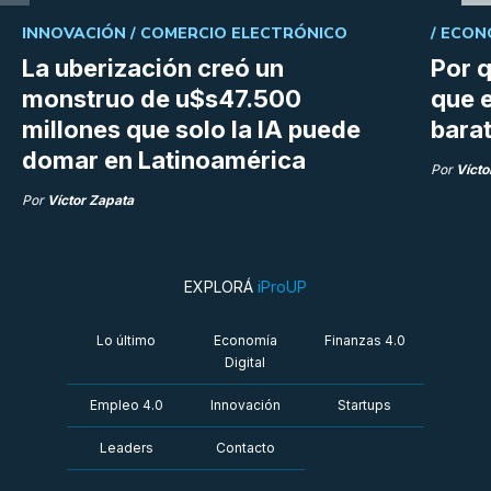
INNOVACIÓN /
COMERCIO ELECTRÓNICO
/
ECON
La uberización creó un
Por q
monstruo de u$s47.500
que e
millones que solo la IA puede
bara
domar en Latinoamérica
Por
Vícto
Por
Víctor Zapata
EXPLORÁ
iProUP
Lo último
Economía
Finanzas 4.0
Digital
Empleo 4.0
Innovación
Startups
Leaders
Contacto