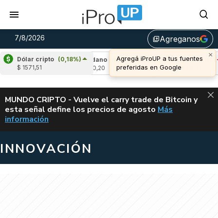
7/8/2026
Agreganos
library_add
×
Agregá iProUP a tus fuentes
Dólar cripto
(0,18%)
-2,28%)
Cardano
(6,95%)
Avalanche
(-4,3
preferidas en Google
$ 1571,51
u$s 0,20
u$s 6,42
ALERTA
MUNDO CRIPTO - Vuelve el carry trade de Bitcoin y
esta señal define los precios de agosto
Más
VUELVE EL CAR
información
INNOVACIÓN