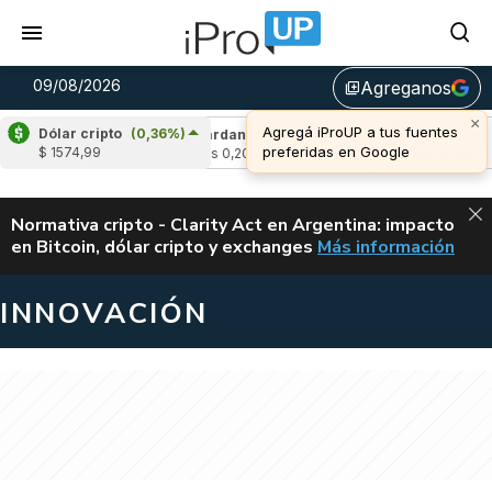
09/08/2026
Agreganos
library_add
×
Agregá iProUP a tus fuentes
Dólar cripto
(0,36%)
(0,47%)
Cardano
(-0,29%)
Avalanche
(-1
preferidas en Google
$ 1574,99
4
u$s 0,20
u$s 6,49
ALERTA
Normativa cripto - Clarity Act en Argentina: impacto
en Bitcoin, dólar cripto y exchanges
Más información
CLARITY ACT EN AR
INNOVACIÓN