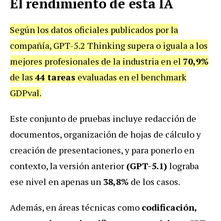
El rendimiento de esta IA
Según los datos oficiales publicados por la
compañía, GPT-5.2 Thinking supera o iguala a los
mejores profesionales de la industria en el
70,9%
de las
44 tareas
evaluadas en el benchmark
GDPval.
Este conjunto de pruebas incluye redacción de
documentos, organización de hojas de cálculo y
creación de presentaciones, y para ponerlo en
contexto, la versión anterior
(GPT-5.1)
lograba
ese nivel en apenas un
38,8%
de los casos.
Además, en áreas técnicas como
codificación,