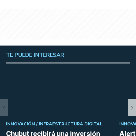
TE PUEDE INTERESAR
INNOVACIÓN /
INFRAESTRUCTURA DIGITAL
INNOVA
Chubut recibirá una inversión
Aler