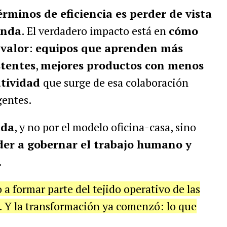
rminos de eficiencia es perder de vista
unda
. El verdadero impacto está en
cómo
 valor
:
equipos que aprenden más
stentes
,
mejores productos con menos
atividad
que surge de esa colaboración
gentes.
ida
, y no por el modelo oficina-casa, sino
er a gobernar el trabajo humano y
.
 a formar parte del tejido operativo de las
 Y la transformación ya comenzó: lo que