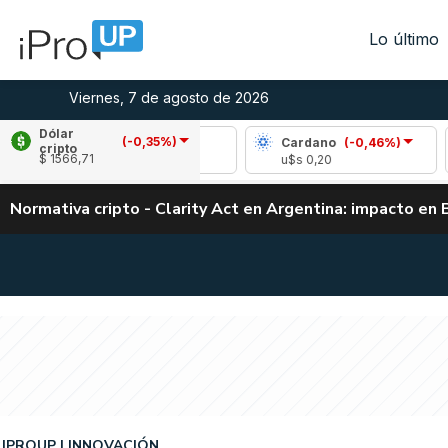
Lo último
Viernes, 7 de agosto de 2026
Dólar
(-0,35%)
Ripple
(-1,11%)
Cardano
(-0,46%)
Ava
cripto
$ 1566,71
u$s 1,02
u$s 0,20
u$s
Normativa cripto - Clarity Act en Argentina: impacto en 
IPROUP
INNOVACIÓN