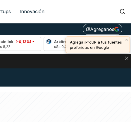
rtups
Innovación
Agreganos
library_add
×
(-0,12%)
Arbitrum
(-0,95%)
Bitcoin
(0,77%)
Agregá iProUP a tus fuentes
u$s 0,08
u$s 64.934,00
preferidas en Google
NA: IMPACTO EN BITCOIN, DÓLAR CRIPTO Y EXCHANGES