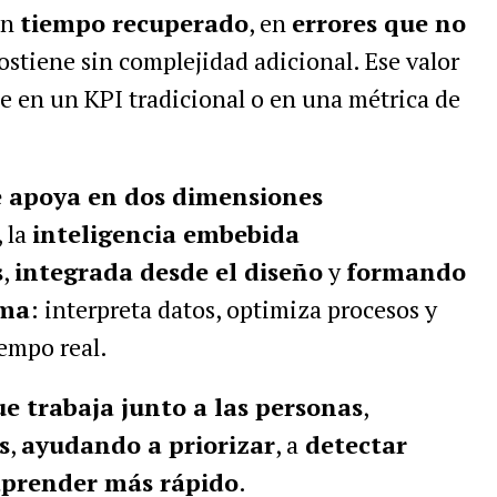
en
tiempo recuperado
, en
errores que no
sostiene sin complejidad adicional. Ese valor
ce en un KPI tradicional o en una métrica de
e apoya en dos dimensiones
, la
inteligencia embebida
s
,
integrada desde el diseño
y
formando
sma
: interpreta datos, optimiza procesos y
empo real.
ue trabaja junto a las personas
,
s
,
ayudando a priorizar
, a
detectar
prender más rápido
.