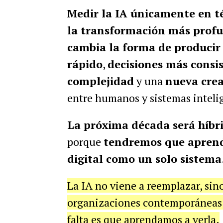
Medir la IA únicamente en té
la transformación más prof
cambia la forma de producir
rápido
,
decisiones más consi
complejidad
y una
nueva cre
entre humanos y sistemas inteli
La próxima década será híbr
porque
tendremos que aprend
digital como un solo sistema
La IA no viene a reemplazar, sino
organizaciones contemporáneas.
falta es que aprendamos a verla.