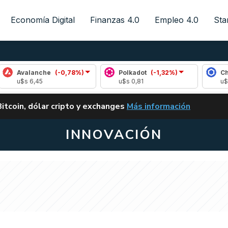
Economía Digital
Finanzas 4.0
Empleo 4.0
Sta
lanche
(-0,78%)
Polkadot
(-1,32%)
Chainlink
 6,45
u$s 0,81
u$s 8,22
ALERTA
Bitcoin, dólar cripto y exchanges
Más información
CLARITY ACT EN ARGENTI
INNOVACIÓN