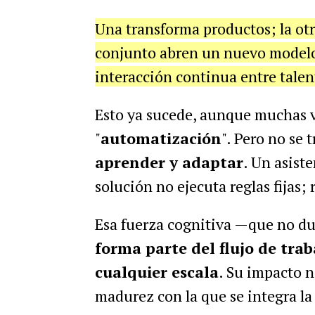
Una transforma productos; la otr
conjunto abren un nuevo modelo 
interacción continua entre talen
Esto ya sucede, aunque muchas 
"
automatización
". Pero no se 
aprender y adaptar
. Un asist
solución no ejecuta reglas fijas;
Esa fuerza cognitiva —que no du
forma parte del flujo de trab
cualquier escala
. Su impacto n
madurez con la que se integra la 