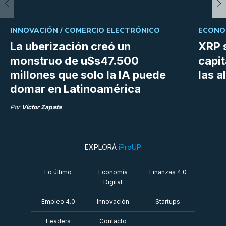
INNOVACIÓN /
COMERCIO ELECTRÓNICO
ECONOM
La uberización creó un
XRP s
monstruo de u$s47.500
capit
millones que solo la IA puede
las a
domar en Latinoamérica
Por
Víctor Zapata
EXPLORÁ
iProUP
Lo último
Economía
Finanzas 4.0
Digital
Empleo 4.0
Innovación
Startups
Leaders
Contacto