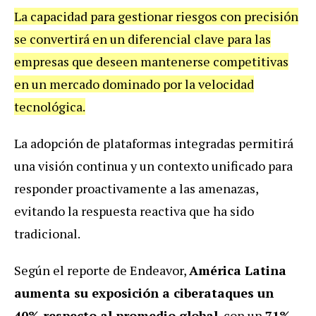
La capacidad para gestionar riesgos con precisión
se convertirá en un diferencial clave para las
empresas que deseen mantenerse competitivas
en un mercado dominado por la velocidad
tecnológica.
La adopción de plataformas integradas permitirá
una visión continua y un contexto unificado para
responder proactivamente a las amenazas,
evitando la respuesta reactiva que ha sido
tradicional.
Según el reporte de Endeavor,
América Latina
aumenta su exposición a ciberataques un
40% respecto al promedio global
, con un
71%