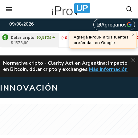
09/08/2026
Agreganos
library_add
×
Agregá iProUP a tus fuentes
Dólar cripto
(0,51%)
)
Cardano
(-0,71%)
Avalanche
(-0,77%)
preferidas en Google
$ 1573,69
u$s 0,20
u$s 6,49
ALERTA
Normativa cripto - Clarity Act en Argentina: impacto
en Bitcoin, dólar cripto y exchanges
Más información
CLARITY ACT EN AR
INNOVACIÓN