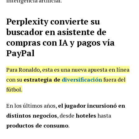
inteligencia artificial.
Perplexity convierte su
buscador en asistente de
compras con IA y pagos vía
PayPal
Para Ronaldo, esta es una nueva apuesta en línea
con su
estrategia de
diversificación
fuera del
fútbol.
En los últimos años,
el jugador incursionó en
distintos negocios
, desde
hoteles
hasta
productos de consumo
.