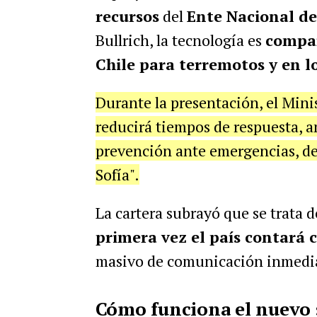
recursos
del
Ente Nacional d
Bullrich, la tecnología es
compa
Chile para terremotos y en l
Durante la presentación, el Mini
reducirá tiempos de respuesta, am
prevención ante emergencias, de
Sofía".
La cartera subrayó que se trata 
primera vez el país contará 
masivo de comunicación inmediat
Cómo funciona el nuevo 