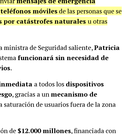
enviar
mensajes de emergencia
s
teléfonos móviles
de las personas que se
s por catástrofes naturales
u otras
la ministra de Seguridad saliente,
Patricia
sistema
funcionará sin necesidad de
vios
.
inmediata
a todos los
dispositivos
esgo
, gracias a un
mecanismo de
a saturación de usuarios fuera de la zona
ión de
$12.000 millones
, financiada con