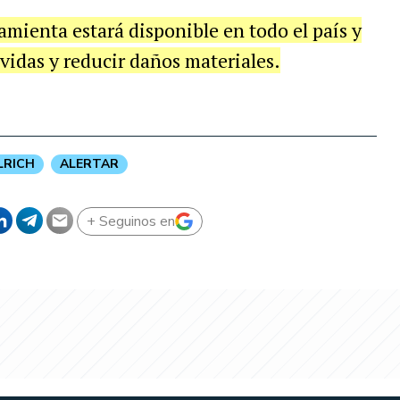
amienta estará disponible en todo el país y
 vidas y reducir daños materiales.
LRICH
ALERTAR
+ Seguinos en