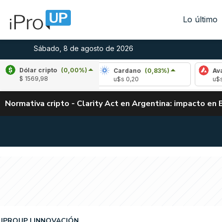
Lo último
Sábado, 8 de agosto de 2026
Dólar cripto
(0,00%)
ple
(3,12%)
Cardano
(0,83%)
Avalanche
$ 1569,98
 1,05
u$s 0,20
u$s 6,55
Normativa cripto - Clarity Act en Argentina: impacto en 
IPROUP
INNOVACIÓN