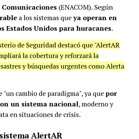
e Comunicaciones
(ENACOM). Según
rable
a los sistemas que
ya operan en
os Estados Unidos para huracanes
.
sterio de Seguridad destacó que "AlertAR
pliará la cobertura y reforzará la
sastres y búsquedas urgentes como Alerta
de "un cambio de paradigma", ya que
por
con un sistema nacional
, moderno y
a en situaciones de crisis.
sistema AlertAR