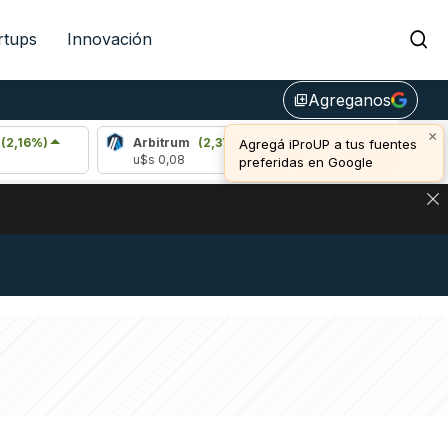
rtups
Innovación
Agreganos
library_add
×
Arbitrum
(2,37%)
Bitcoin
(0,82%)
Agregá iProUP a tus fuentes
u$s 0,08
u$s 65.069,00
preferidas en Google
NA: IMPACTO EN BITCOIN, DÓLAR CRIPTO Y EXCHANGES