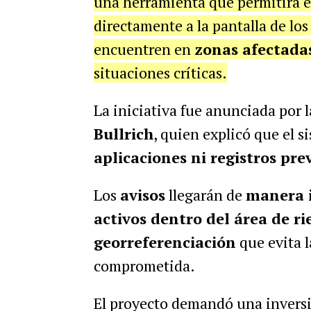
una herramienta que permitirá 
directamente a la pantalla de lo
encuentren en
zonas afectada
situaciones críticas.
La iniciativa fue anunciada por 
Bullrich
, quien explicó que el 
aplicaciones ni registros pre
Los
avisos
llegarán de
manera 
activos dentro del área de ri
georreferenciación
que evita l
comprometida.
El proyecto demandó una invers