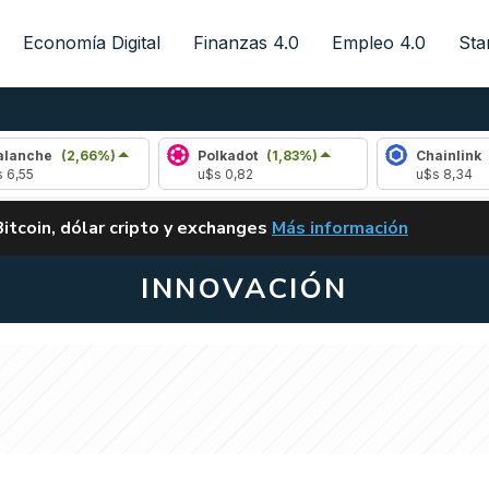
Economía Digital
Finanzas 4.0
Empleo 4.0
Sta
(2,66%)
Polkadot
(1,83%)
Chainlink
(2,16%)
u$s 0,82
u$s 8,34
ALERTA
Bitcoin, dólar cripto y exchanges
Más información
CLARITY ACT EN ARGENTI
INNOVACIÓN