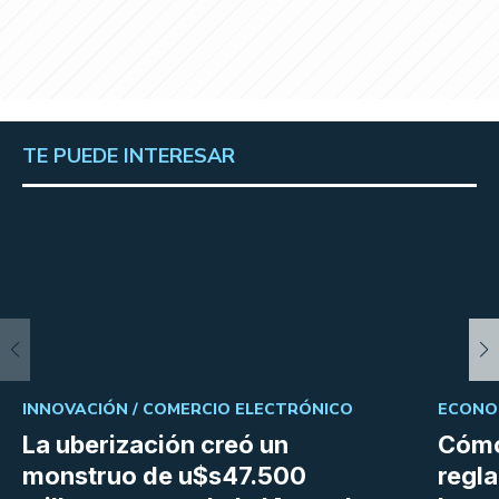
TE PUEDE INTERESAR
INNOVACIÓN /
COMERCIO ELECTRÓNICO
ECONOM
La uberización creó un
Cómo
monstruo de u$s47.500
regl