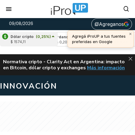
09/08/2026
Agreganos
library_add
×
Agregá iProUP a tus fuentes
Dólar cripto
(0,25%)
(0,22%)
Cardano
(-1,54%)
Avalanche
(-1,
preferidas en Google
$ 1574,11
u$s 0,20
u$s 6,46
ALERTA
Normativa cripto - Clarity Act en Argentina: impacto
en Bitcoin, dólar cripto y exchanges
Más información
CLARITY ACT EN AR
INNOVACIÓN