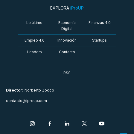
EXPLORÁ
iProUP
Lo último
Economía
Finanzas 4.0
Digital
Empleo 4.0
Innovación
Startups
Leaders
Contacto
RSS
Director:
Norberto Zocco
contacto@iproup.com