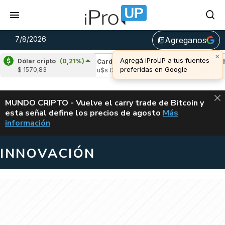
7/8/2026
Agreganos
library_add
×
Agregá iProUP a tus fuentes
Dólar cripto
(0,21%)
e
(-1,57%)
Cardano
(4,80%)
Avalanche
(
preferidas en Google
$ 1570,83
04
u$s 0,20
u$s 6,42
ALERTA
MUNDO CRIPTO - Vuelve el carry trade de Bitcoin y
esta señal define los precios de agosto
Más
VUELVE EL CAR
información
INNOVACIÓN