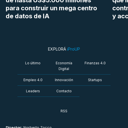
para construir un mega centro
cont
de datos de IA
y ac
EXPLORÁ
iProUP
Lo último
Economía
Finanzas 4.0
Digital
Empleo 4.0
Innovación
Startups
Leaders
Contacto
RSS
Director:
Norberto Zocco