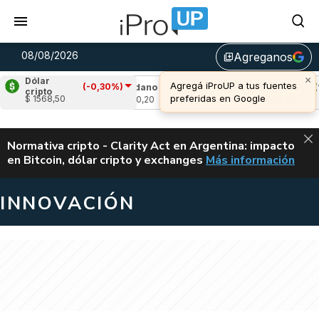
08/08/2026
Agreganos
library_add
×
Dólar
Agregá iProUP a tus fuentes
(-0,30%)
,53%)
Cardano
(0,91%)
Avalanche
(1,62
cripto
preferidas en Google
$ 1568,50
u$s 0,20
u$s 6,54
ALERTA
Normativa cripto - Clarity Act en Argentina: impacto
en Bitcoin, dólar cripto y exchanges
Más información
CLARITY ACT EN AR
INNOVACIÓN