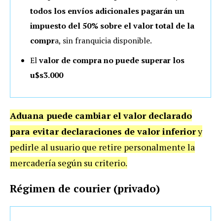
todos los envíos adicionales pagarán un
impuesto del 50% sobre el valor total de la
compr
a, sin franquicia disponible.
El
valor de compra no puede superar los
u$s3.000
Aduana puede cambiar el valor declarado
para evitar declaraciones de valor inferior
y
pedirle al usuario que retire personalmente la
mercadería según su criterio.
Régimen de courier (privado)