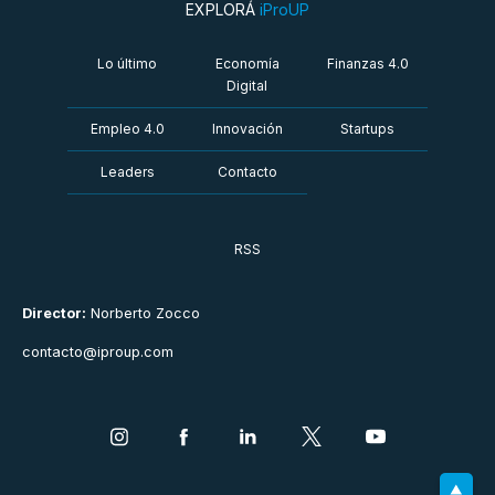
EXPLORÁ
iProUP
Lo último
Economía
Finanzas 4.0
Digital
Empleo 4.0
Innovación
Startups
Leaders
Contacto
RSS
Director:
Norberto Zocco
contacto@iproup.com