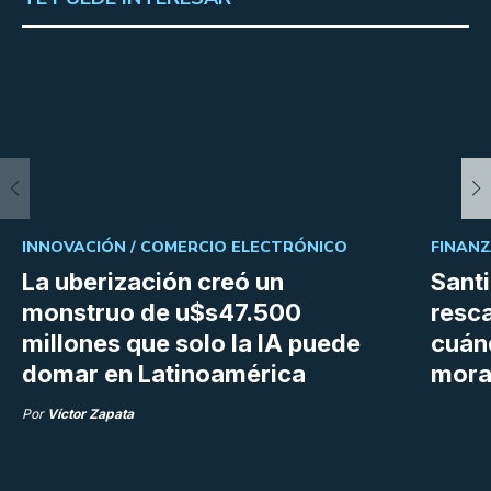
INNOVACIÓN /
COMERCIO ELECTRÓNICO
FINANZ
La uberización creó un
Santi
monstruo de u$s47.500
resc
millones que solo la IA puede
cuán
domar en Latinoamérica
mora
Por
Víctor Zapata