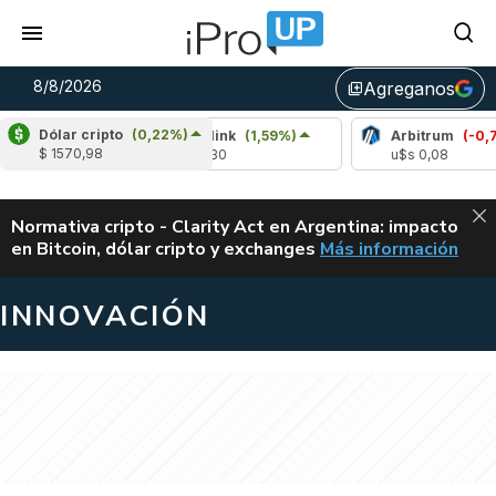
8/8/2026
Agreganos
library_add
Dólar cripto
(0,22%)
)
Chainlink
(1,59%)
Arbitrum
(-0,70%)
$ 1570,98
u$s 8,30
u$s 0,08
ALERTA
Normativa cripto - Clarity Act en Argentina: impacto
en Bitcoin, dólar cripto y exchanges
Más información
CLARITY ACT EN AR
INNOVACIÓN