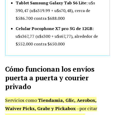
Tablet Samsung Galaxy Tab S6 Lite
: u$s
390,47 (u$s319.99 + u$s70,48), cerca de
$586.700 contra $688.000
Celular Pocophone X7 pro 5G de 12GB
:
u$s367,77 (u$s
300 + u$s
67,77), alrededor de
$552.000 contra $650.000
Cómo funcionan los envíos
puerta a puerta y courier
privado
Servicios como
Tiendamia, Glic, Aerobox,
Waiver Picks, Grabr y Pickabox
–por citar