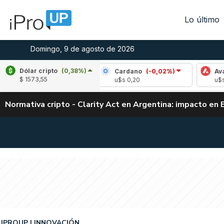
Lo último
Domingo, 9 de agosto de 2026
Dólar cripto
(0,38%)
le
(0,10%)
Cardano
(-0,02%)
Avalanche
$ 1573,55
1,04
u$s 0,20
u$s 6,48
Normativa cripto - Clarity Act en Argentina: impacto en 
IPROUP
INNOVACIÓN