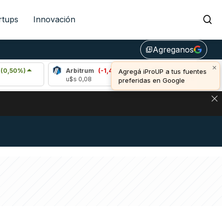
rtups
Innovación
Agreganos
library_add
×
Arbitrum
(-1,43%)
Bitcoin
(-0,11%)
Agregá iProUP a tus fuentes
u$s 0,08
u$s 64.864,00
preferidas en Google
NA: IMPACTO EN BITCOIN, DÓLAR CRIPTO Y EXCHANGES