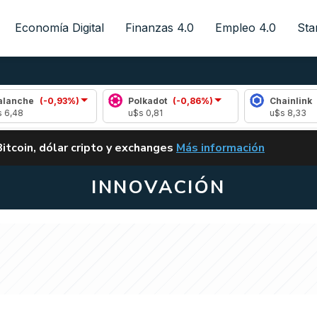
Economía Digital
Finanzas 4.0
Empleo 4.0
Sta
(-0,93%)
Polkadot
(-0,86%)
Chainlink
(0,50%)
u$s 0,81
u$s 8,33
ALERTA
Bitcoin, dólar cripto y exchanges
Más información
CLARITY ACT EN ARGENTI
INNOVACIÓN