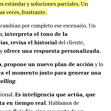
os estándar y soluciones parciales. Un
as veces, frustrante.
cambian por completo ese escenario. Un
o
,
interpreta el tono de la
ias
,
revisa el historial
del cliente,
y
ofrece una respuesta personalizada
.
a
,
propone un nuevo plan de acción
y lo
ica el momento justo para generar
una
elling
.
cional.
Es inteligencia que actúa, que
ta en tiempo real
. Hablamos de