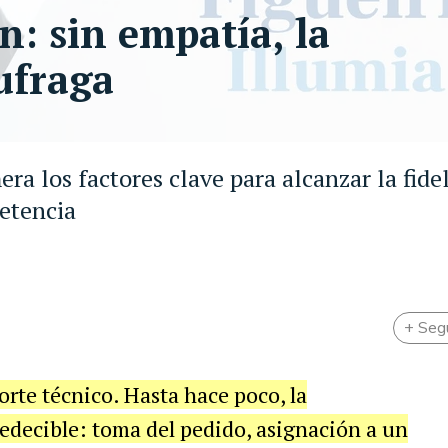
n: sin empatía, la
ufraga
ra los factores clave para alcanzar la fidel
petencia
+ Seg
orte técnico. Hasta hace poco, la
edecible: toma del pedido, asignación a un