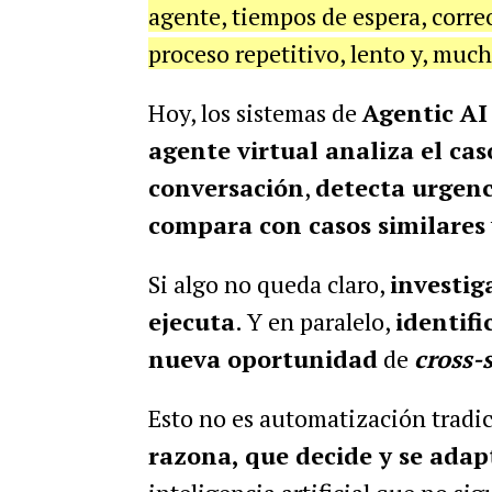
agente, tiempos de espera, corre
proceso repetitivo, lento y, much
Hoy, los sistemas de
Agentic AI
agente virtual analiza el cas
conversación
,
detecta urgenc
compara con casos similares
Si algo no queda claro,
investig
ejecuta
. Y en paralelo,
identif
nueva oportunidad
de
cross-s
Esto no es automatización tradi
razona, que decide y se adap