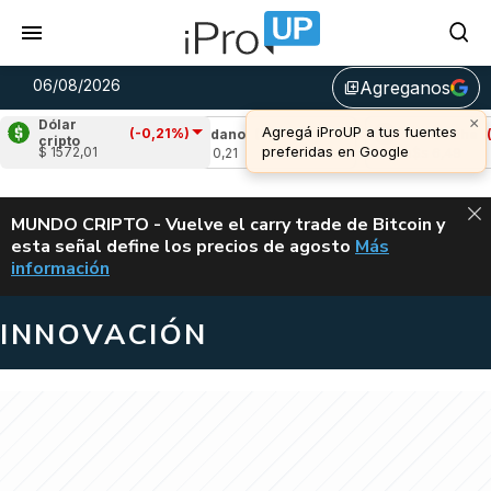
06/08/2026
Agreganos
library_add
×
Dólar
Agregá iProUP a tus fuentes
(-0,21%)
-1,94%)
Cardano
(8,61%)
Avalanche
(-2,
cripto
preferidas en Google
$ 1572,01
u$s 0,21
u$s 6,49
ALERTA
MUNDO CRIPTO - Vuelve el carry trade de Bitcoin y
esta señal define los precios de agosto
Más
VUELVE EL CAR
información
INNOVACIÓN