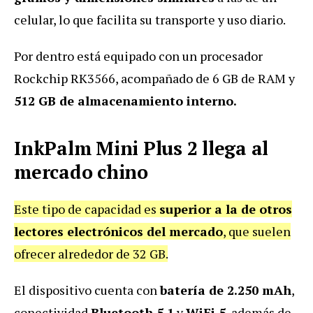
celular, lo que facilita su transporte y uso diario.
Por dentro está equipado con un procesador
Rockchip RK3566, acompañado de 6 GB de RAM y
512 GB de almacenamiento interno.
InkPalm Mini Plus 2 llega al
mercado chino
Este tipo de capacidad es
superior a la de otros
lectores electrónicos del mercado
, que suelen
ofrecer alrededor de 32 GB.
El dispositivo cuenta con
batería de 2.250 mAh
,
conectividad
Bluetooth 5.1
y
WiFi 5
, además de