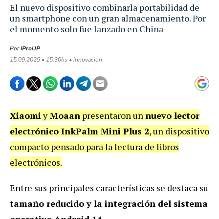
El nuevo dispositivo combinarla portabilidad de
un smartphone con un gran almacenamiento. Por
el momento solo fue lanzado en China
Por
iProUP
15.09.2025 • 15:30hs • innovación
Xiaomi
y
Moaan
presentaron un
nuevo lector
electrónico InkPalm Mini Plus 2
, un dispositivo
compacto pensado para la lectura de libros
electrónicos.
Entre sus principales características se destaca su
tamaño reducido y la integración del sistema
operativo Android 14
.