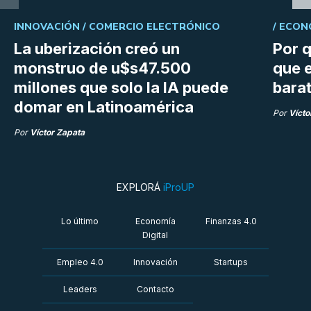
INNOVACIÓN /
COMERCIO ELECTRÓNICO
/
ECON
La uberización creó un
Por q
monstruo de u$s47.500
que e
millones que solo la IA puede
bara
domar en Latinoamérica
Por
Vícto
Por
Víctor Zapata
EXPLORÁ
iProUP
Lo último
Economía
Finanzas 4.0
Digital
Empleo 4.0
Innovación
Startups
Leaders
Contacto