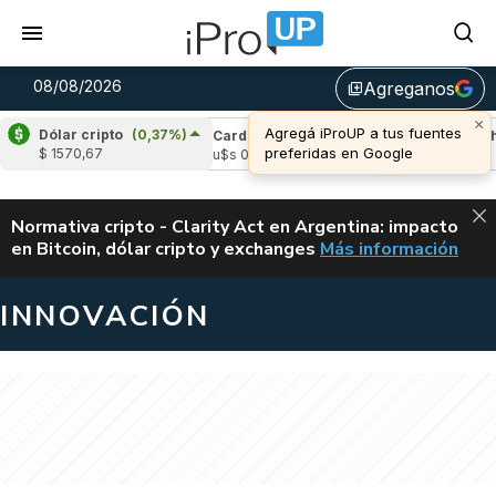
08/08/2026
Agreganos
library_add
×
Agregá iProUP a tus fuentes
Dólar cripto
(0,37%)
e
(1,62%)
Cardano
(-0,73%)
Avalanche
(
preferidas en Google
$ 1570,67
,04
u$s 0,20
u$s 6,52
ALERTA
Normativa cripto - Clarity Act en Argentina: impacto
en Bitcoin, dólar cripto y exchanges
Más información
CLARITY ACT EN AR
INNOVACIÓN