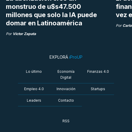
monstruo de u$s47.500
fina
millones que solo la IA puede
vez e
domar en Latinoamérica
Por
Carlo
Por
Víctor Zapata
EXPLORÁ
iProUP
Lo último
Economía
Finanzas 4.0
Digital
Empleo 4.0
Innovación
Startups
Leaders
Contacto
RSS