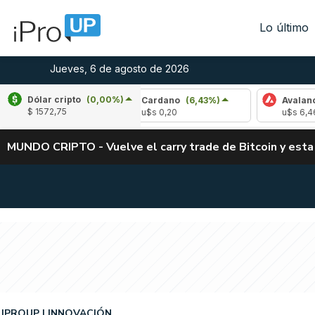
Lo último
Jueves, 6 de agosto de 2026
Dólar cripto
(0,00%)
73%)
Cardano
(6,43%)
Avalanche
(-3,31%)
$ 1572,75
u$s 0,20
u$s 6,46
MUNDO CRIPTO - Vuelve el carry trade de Bitcoin y esta
IPROUP
INNOVACIÓN