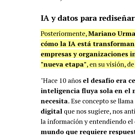
IA y datos para rediseñar
Posteriormente,
Mariano Urm
cómo la IA está transforman
empresas y organizaciones i
"nueva etapa"
, en su visión, d
"Hace 10 años
el desafío era c
inteligencia fluya sola
en el 
necesita
. Ese concepto se llama
digital
que nos sugiere, nos ant
la información y entendiendo el
mundo que requiere respuesta