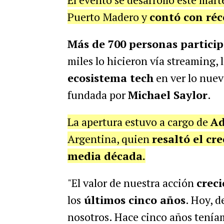
Puerto Madero y
contó con réc
Más de 700 personas partici
miles lo hicieron vía streaming,
ecosistema tech
en ver lo nuev
fundada por
Michael Saylor
.
La apertura estuvo a cargo de
Ad
Argentina, quien
resaltó el cr
media década.
"El valor de nuestra acción
crec
los
últimos cinco años
. Hoy, d
nosotros. Hace cinco años teníam