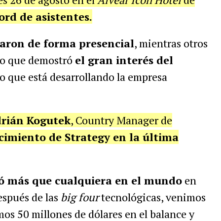
ord de asistentes.
paron de forma presencial
, mientras otros
 lo que demostró
el gran interés del
o que está desarrollando la empresa
rián Kogutek
, Country Manager de
ecimiento de Strategy en la última
ió más que cualquiera en el mundo
en
espués de las
big four
tecnológicas, venimos
os 50 millones de dólares en el balance y