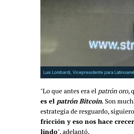
Luis Lombardi, Vicepresidente para Latinoamé
"Lo que antes era el
patrón oro
, 
es el
patrón Bitcoin
.
Son mucha
estrategia de resguardo, siguie
fricción y eso nos hace crece
lindo
", adelantó.