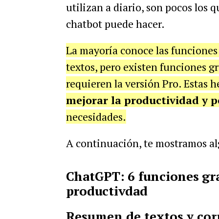
utilizan a diario, son pocos los
chatbot puede hacer.
La mayoría conoce las funciones
textos, pero existen funciones 
requieren la versión Pro. Estas
mejorar la productividad y p
necesidades.
A continuación, te mostramos al
ChatGPT: 6 funciones gr
productivdad
Resumen de textos y cor