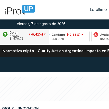
Lo último
Viernes, 7 de agosto de 2026
Dólar
(-0,42%)
(-1,96%)
Cardano
(-2,66%)
Avalanche
(-
cripto
$ 1570,73
2
u$s 0,20
u$s 6,40
Normativa cripto - Clarity Act en Argentina: impacto en 
IPROUP
INNOVACIÓN