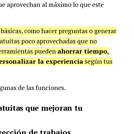
 que aprovechan al máximo lo que este
 básicas, como hacer preguntas o generar
gratuitas poco aprovechadas que no
 herramientas pueden
ahorrar tiempo,
ersonalizar la experiencia
según tus
gunas de las funciones.
atuitas que mejoran tu
rección de trabajos