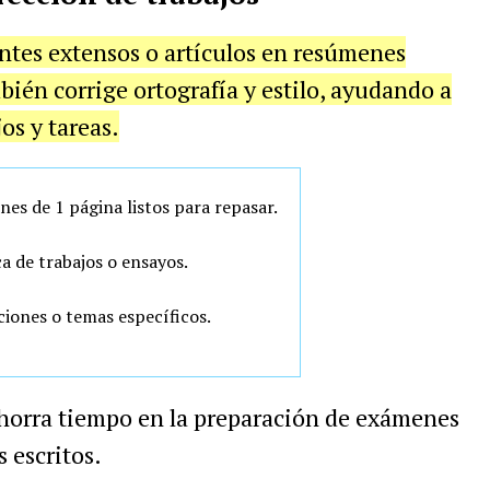
tes extensos o artículos en resúmenes
bién corrige ortografía y estilo, ayudando a
os y tareas.
es de 1 página listos para repasar.
a de trabajos o ensayos.
iones o temas específicos.
ahorra tiempo en la preparación de exámenes
s escritos.