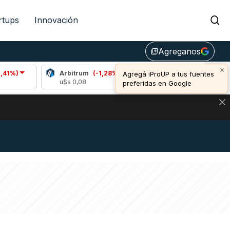
rtups
Innovación
Agreganos
library_add
×
Arbitrum
(-1,28%)
Bitcoin
(0,58%)
Agregá iProUP a tus fuentes
u$s 0,08
u$s 64.769,00
preferidas en Google
NA: IMPACTO EN BITCOIN, DÓLAR CRIPTO Y EXCHANGES