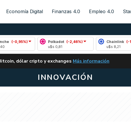
Economía Digital
Finanzas 4.0
Empleo 4.0
Sta
0,95%)
Polkadot
(-2,46%)
Chainlink
(-1,41%)
u$s 0,81
u$s 8,21
ALERTA
Bitcoin, dólar cripto y exchanges
Más información
CLARITY ACT EN ARGENTI
INNOVACIÓN