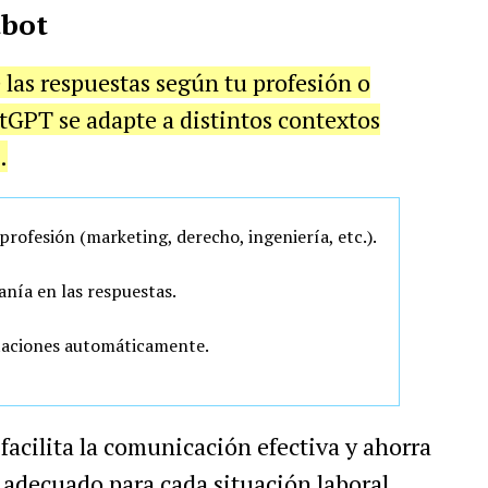
tbot
e las respuestas según tu profesión o
tGPT se adapte a distintos contextos
.
 profesión (marketing, derecho, ingeniería, etc.).
anía en las respuestas.
taciones automáticamente.
facilita la comunicación efectiva y ahorra
 adecuado para cada situación laboral.