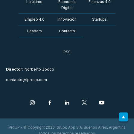
Lo último
Economía
Finanzas 4.0
Digital
Empleo 4.0
Innovación
Startups
Leaders
Contacto
RSS
Director:
Norberto Zocco
contacto@iproup.com
iProUP - © Copyright 2026. Grupo App S.A. Buenos Aires, Argentina.
Todos los derechos reservados.