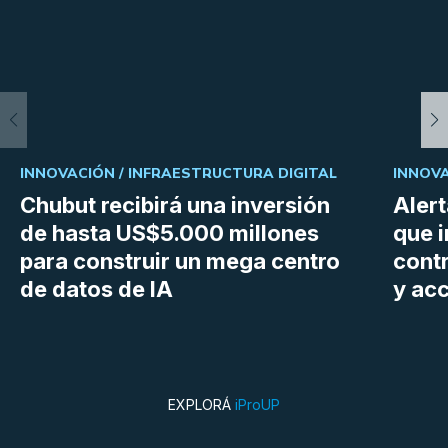
INNOVACIÓN /
INFRAESTRUCTURA DIGITAL
INNOVA
Chubut recibirá una inversión
Aler
de hasta US$5.000 millones
que i
para construir un mega centro
cont
de datos de IA
y ac
EXPLORÁ
iProUP