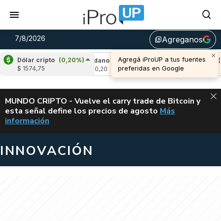
7/8/2026
Agreganos
library_add
×
Agregá iProUP a tus fuentes
Dólar cripto
(0,20%)
-2,09%)
Cardano
(-2,79%)
Avalanche
(-0,
preferidas en Google
$ 1574,75
u$s 0,20
u$s 6,43
ALERTA
MUNDO CRIPTO - Vuelve el carry trade de Bitcoin y
esta señal define los precios de agosto
Más
VUELVE EL CAR
información
INNOVACIÓN