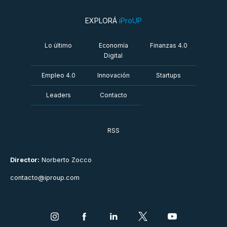
EXPLORÁ
iProUP
Lo último
Economía
Finanzas 4.0
Digital
Empleo 4.0
Innovación
Startups
Leaders
Contacto
RSS
Director:
Norberto Zocco
contacto@iproup.com