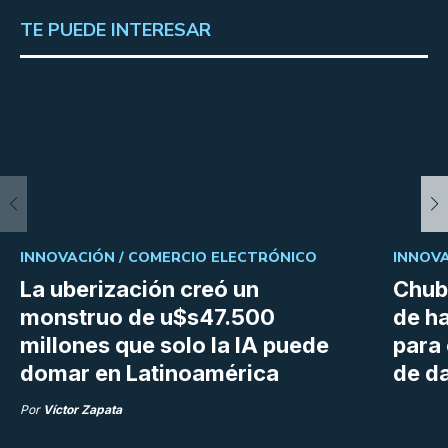
TE PUEDE INTERESAR
INNOVACIÓN /
COMERCIO ELECTRÓNICO
INNOVA
La uberización creó un
Chubu
monstruo de u$s47.500
de h
millones que solo la IA puede
para
domar en Latinoamérica
de da
Por
Víctor Zapata