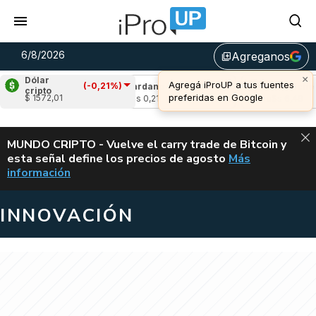
6/8/2026
Agreganos
library_add
×
Dólar
Agregá iProUP a tus fuentes
(-0,21%)
(-1,94%)
Cardano
(8,61%)
Avalanche
(-
cripto
preferidas en Google
$ 1572,01
5
u$s 0,21
u$s 6,49
ALERTA
MUNDO CRIPTO - Vuelve el carry trade de Bitcoin y
esta señal define los precios de agosto
Más
VUELVE EL CAR
información
INNOVACIÓN