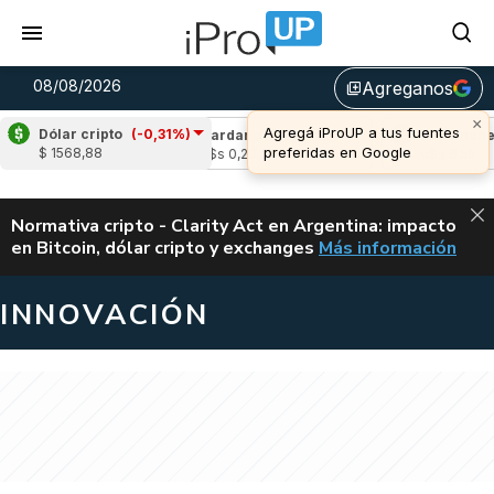
08/08/2026
Agreganos
library_add
×
Agregá iProUP a tus fuentes
Dólar cripto
(-0,31%)
(1,79%)
Cardano
(-0,29%)
Avalanche
(1,
preferidas en Google
$ 1568,88
5
u$s 0,20
u$s 6,55
ALERTA
Normativa cripto - Clarity Act en Argentina: impacto
en Bitcoin, dólar cripto y exchanges
Más información
CLARITY ACT EN AR
INNOVACIÓN