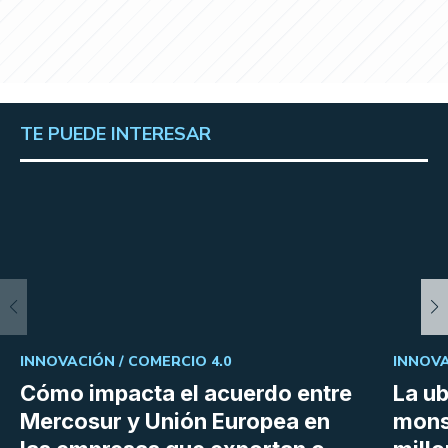
TE PUEDE INTERESAR
INNOVACIÓN /
COMERCIO 4.0
INNOVA
Cómo impacta el acuerdo entre
La ub
Mercosur y Unión Europea en
mons