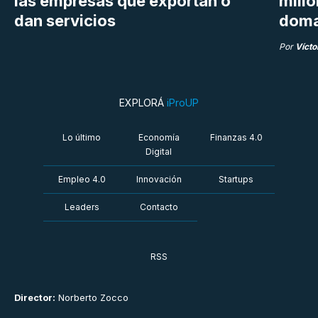
las empresas que exportan o
millo
dan servicios
doma
Por
Vícto
EXPLORÁ
iProUP
Lo último
Economía
Finanzas 4.0
Digital
Empleo 4.0
Innovación
Startups
Leaders
Contacto
RSS
Director:
Norberto Zocco