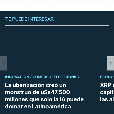
TE PUEDE INTERESAR
INNOVACIÓN /
COMERCIO ELECTRÓNICO
ECONOM
La uberización creó un
XRP s
monstruo de u$s47.500
capit
millones que solo la IA puede
las a
domar en Latinoamérica