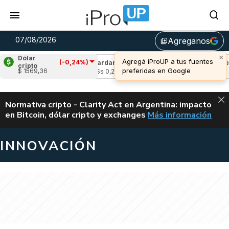
07/08/2026
Agreganos
library_add
×
Dólar
Agregá iProUP a tus fuentes
(-0,24%)
(-1,04%)
Cardano
(0,47%)
Avalanche
(0
cripto
preferidas en Google
$ 1569,36
2
u$s 0,20
u$s 6,42
ALERTA
Normativa cripto - Clarity Act en Argentina: impacto
en Bitcoin, dólar cripto y exchanges
Más información
CLARITY ACT EN AR
INNOVACIÓN