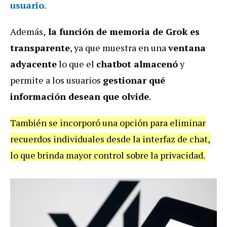
usuario
.
Además,
la función de memoria de Grok es
transparente
, ya que muestra en una
ventana
adyacente
lo que el
chatbot almacenó
y
permite a los usuarios
gestionar qué
información desean que olvide
.
También se incorporó una opción para eliminar
recuerdos individuales desde la interfaz de chat,
lo que brinda mayor control sobre la privacidad.