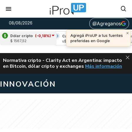
08/08/2026
Agreganos
library_add
×
Agregá iProUP a tus fuentes
Dólar cripto
(-0,18%)
ipple
(0,09%)
Cardano
(-0,56%)
Avalanch
preferidas en Google
$ 1567,52
$s 1,04
u$s 0,20
u$s 6,55
ALERTA
Normativa cripto - Clarity Act en Argentina: impacto
en Bitcoin, dólar cripto y exchanges
Más información
CLARITY ACT EN AR
INNOVACIÓN