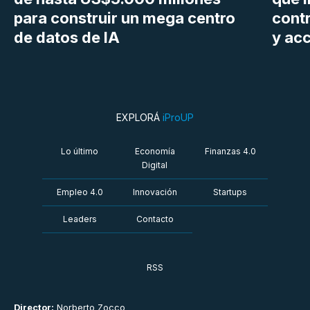
para construir un mega centro
cont
de datos de IA
y ac
EXPLORÁ
iProUP
Lo último
Economía
Finanzas 4.0
Digital
Empleo 4.0
Innovación
Startups
Leaders
Contacto
RSS
Director:
Norberto Zocco