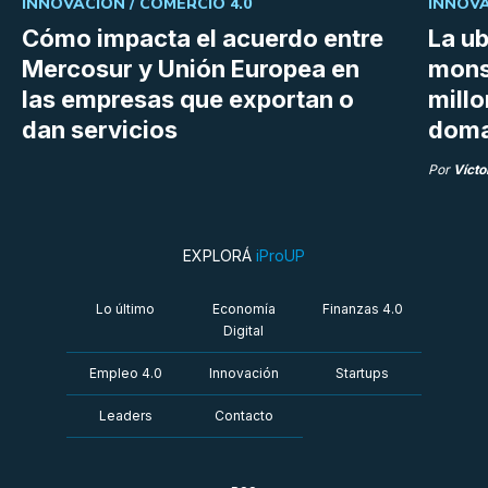
INNOVACIÓN /
COMERCIO 4.0
INNOVA
Cómo impacta el acuerdo entre
La ub
Mercosur y Unión Europea en
mons
las empresas que exportan o
millo
dan servicios
doma
Por
Vícto
EXPLORÁ
iProUP
Lo último
Economía
Finanzas 4.0
Digital
Empleo 4.0
Innovación
Startups
Leaders
Contacto