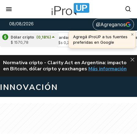
08/08/2026
Agreganos
library_add
×
Agregá iProUP a tus fuentes
Dólar cripto
(0,18%)
(1,61%)
Cardano
(-0,67%)
Avalanche
(1
preferidas en Google
$ 1570,78
04
u$s 0,20
u$s 6,53
ALERTA
Normativa cripto - Clarity Act en Argentina: impacto
en Bitcoin, dólar cripto y exchanges
Más información
CLARITY ACT EN AR
INNOVACIÓN