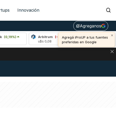
rtups
Innovación
Agreganos
library_add
×
)
Arbitrum
(-3,31%)
Bitcoin
(-0,13%)
Agregá iProUP a tus fuentes
u$s 0,08
u$s 64.617,00
preferidas en Google
DE DE BITCOIN Y ESTA SEÑAL DEFINE LOS PRECIOS DE AG