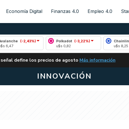
Economía Digital
Finanzas 4.0
Empleo 4.0
Sta
e
(-2,43%)
Polkadot
(-3,22%)
Chainlink
(0,19%
u$s 0,82
u$s 8,25
ALERTA
 señal define los precios de agosto
Más información
VUELVE EL CARRY TRA
INNOVACIÓN