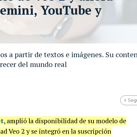
Gemini, YouTube y
eos a partir de textos e imágenes. Su conte
arecer del mundo real
+ Seg
et
, amplió la disponibilidad de su modelo de
ad Veo 2 y se integró en la suscripción