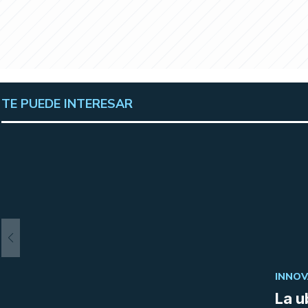
TE PUEDE INTERESAR
INNOV
La u