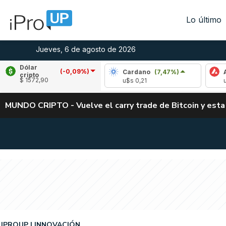
Lo último
Jueves, 6 de agosto de 2026
Dólar
(-0,09%)
pple
(-1,96%)
Cardano
(7,47%)
Avalanch
cripto
$ 1572,90
s 1,04
u$s 0,21
u$s 6,47
MUNDO CRIPTO - Vuelve el carry trade de Bitcoin y esta
IPROUP
INNOVACIÓN