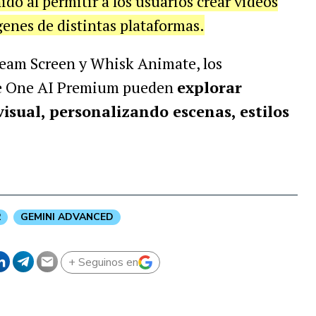
do al permitir a los usuarios crear vídeos
ágenes de distintas plataformas.
eam Screen y Whisk Animate, los
gle One AI Premium pueden
explorar
isual, personalizando escenas, estilos
2
GEMINI ADVANCED
+ Seguinos en