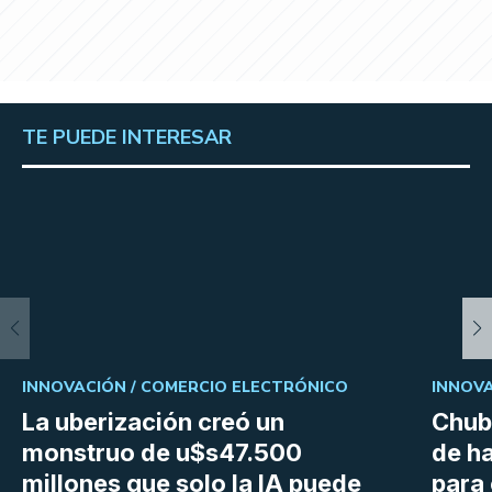
TE PUEDE INTERESAR
INNOVACIÓN /
COMERCIO ELECTRÓNICO
INNOVA
La uberización creó un
Chubu
monstruo de u$s47.500
de h
millones que solo la IA puede
para