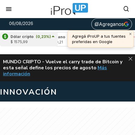
06/08/2026
Agreganos
library_add
×
Agregá iProUP a tus fuentes
Dólar cripto
(0,23%)
2,86%)
Cardano
(7,38%)
Avalanche
(-3,52
preferidas en Google
$ 1575,99
u$s 0,21
u$s 6,46
ALERTA
MUNDO CRIPTO - Vuelve el carry trade de Bitcoin y
esta señal define los precios de agosto
Más
VUELVE EL CAR
información
INNOVACIÓN