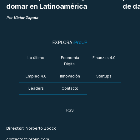
domar en Latinoamérica
de da
Por
Víctor Zapata
EXPLORÁ
iProUP
Lo último
Economía
Finanzas 4.0
Digital
Empleo 4.0
Innovación
Startups
Leaders
Contacto
RSS
Director:
Norberto Zocco
contacto@iproup.com