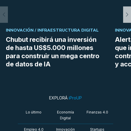
INNOVACIÓN /
INFRAESTRUCTURA DIGITAL
INNOVA
Chubut recibirá una inversión
Aler
de hasta US$5.000 millones
que i
para construir un mega centro
cont
de datos de IA
y ac
EXPLORÁ
iProUP
Lo último
Economía
Finanzas 4.0
Digital
Empleo 4.0
Innovación
Startups