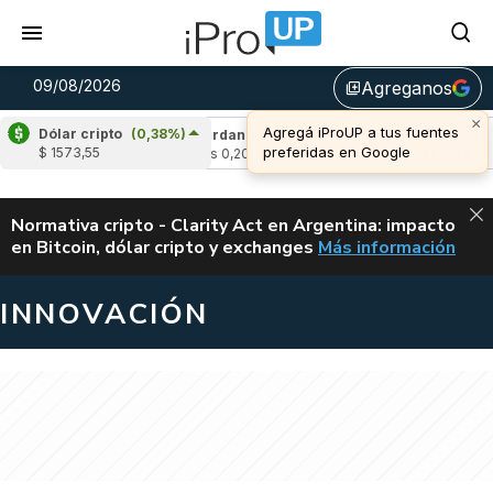
09/08/2026
Agreganos
library_add
×
Agregá iProUP a tus fuentes
Dólar cripto
(0,38%)
(0,10%)
Cardano
(-0,02%)
Avalanche
(-0
preferidas en Google
$ 1573,55
u$s 0,20
u$s 6,48
ALERTA
Normativa cripto - Clarity Act en Argentina: impacto
en Bitcoin, dólar cripto y exchanges
Más información
CLARITY ACT EN AR
INNOVACIÓN