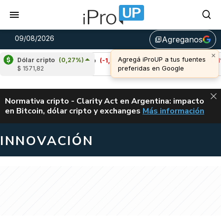
09/08/2026
Agreganos
library_add
Dólar cripto
(0,27%)
)
Cardano
(-1,40%)
Avalanche
(-1,11%)
$ 1571,82
u$s 0,20
u$s 6,48
ALERTA
Normativa cripto - Clarity Act en Argentina: impacto
en Bitcoin, dólar cripto y exchanges
Más información
CLARITY ACT EN AR
INNOVACIÓN