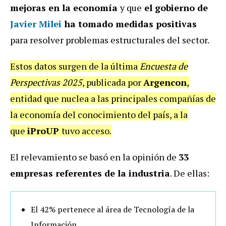
mejoras en la economía
y que
el gobierno de
Javier Milei
ha tomado medidas positivas
para resolver problemas estructurales del sector.
Estos datos surgen de la última
Encuesta de
Perspectivas 2025
, publicada por
Argencon
,
entidad que nuclea a las principales compañías de
la economía del conocimiento del país, a la
que
iProUP
tuvo acceso.
El relevamiento se basó en la opinión de
33
empresas referentes de la industria
. De ellas:
El 42% pertenece al área de Tecnología de la
Información