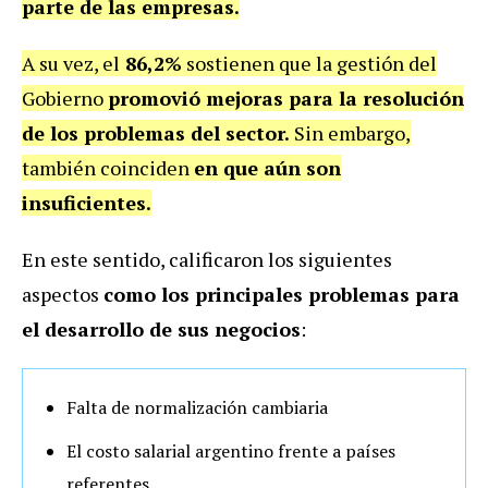
parte de las empresas.
A su vez, el
86,2%
sostienen que la gestión del
Gobierno
promovió mejoras para la resolución
de los problemas del sector.
Sin embargo,
también coinciden
en que aún son
insuficientes.
En este sentido, calificaron los siguientes
aspectos
como los principales problemas para
el desarrollo de sus negocios
:
Falta de normalización cambiaria
El costo salarial argentino frente a países
referentes