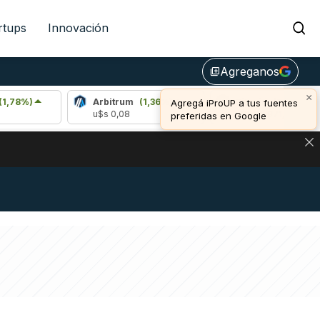
rtups
Innovación
Agreganos
library_add
×
Arbitrum
(1,36%)
Bitcoin
(1,08%)
Agregá iProUP a tus fuentes
u$s 0,08
u$s 64.971,00
preferidas en Google
NA: IMPACTO EN BITCOIN, DÓLAR CRIPTO Y EXCHANGES