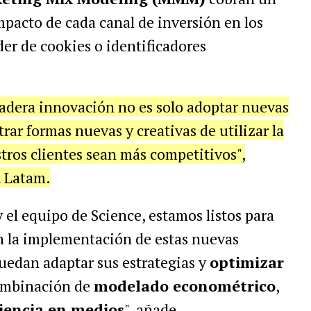
 impacto de cada canal de inversión en los
er de cookies o identificadores
adera innovación no es solo adoptar nuevas
ar formas nuevas y creativas de utilizar la
ros clientes sean más competitivos",
 Latam.
y el equipo de Science, estamos listos para
n la implementación de estas nuevas
edan adaptar sus estrategias y
optimizar
ombinación de
modelado econométrico
,
iencia en medios
"
, añade.