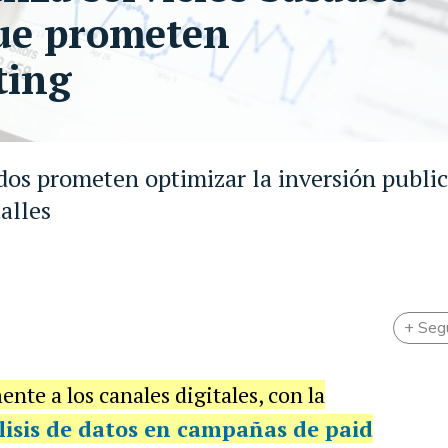
ue prometen
ting
os prometen optimizar la inversión public
alles
+ Seg
nte a los canales digitales, con la
álisis de datos en campañas de paid