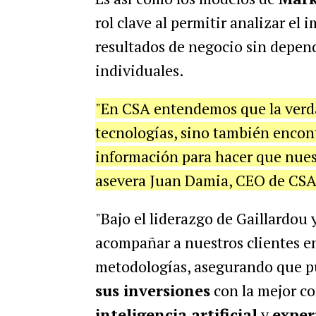
rol clave al permitir analizar el
resultados de negocio sin depend
individuales.
"En CSA entendemos que la verd
tecnologías, sino también encontr
información para hacer que nuest
asevera Juan Damia, CEO de CSA
"Bajo el liderazgo de Gaillardou 
acompañar a nuestros clientes e
metodologías, asegurando que pu
sus inversiones
con la mejor c
inteligencia artificial
y
exper