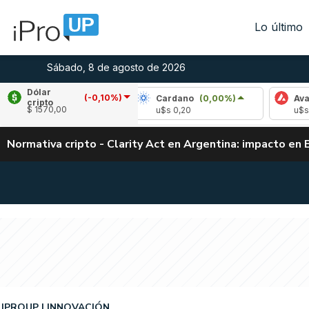
Lo último
Sábado, 8 de agosto de 2026
Dólar
(-0,10%)
e
(1,15%)
Cardano
(0,00%)
Avalanche
(
cripto
$ 1570,00
,03
u$s 0,20
u$s 6,53
Normativa cripto - Clarity Act en Argentina: impacto en 
IPROUP
INNOVACIÓN