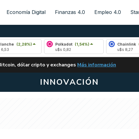
Economía Digital
Finanzas 4.0
Empleo 4.0
Sta
2,28%)
Polkadot
(1,54%)
Chainlink
(1,78%)
u$s 0,82
u$s 8,27
ALERTA
Bitcoin, dólar cripto y exchanges
Más información
CLARITY ACT EN ARGENTI
INNOVACIÓN