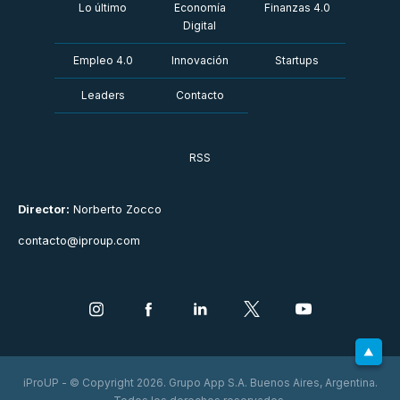
Lo último
Economía
Finanzas 4.0
Digital
Empleo 4.0
Innovación
Startups
Leaders
Contacto
RSS
Director:
Norberto Zocco
contacto@iproup.com
iProUP - © Copyright 2026. Grupo App S.A. Buenos Aires, Argentina.