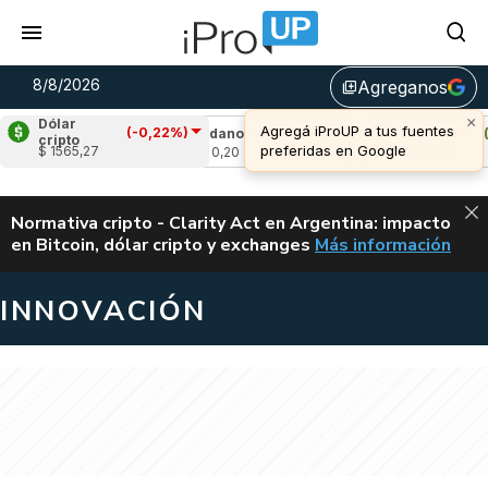
8/8/2026
Agreganos
library_add
×
Dólar
Agregá iProUP a tus fuentes
(-0,22%)
0,13%)
Cardano
(1,01%)
Avalanche
(2,55
cripto
preferidas en Google
$ 1565,27
u$s 0,20
u$s 6,54
ALERTA
Normativa cripto - Clarity Act en Argentina: impacto
en Bitcoin, dólar cripto y exchanges
Más información
CLARITY ACT EN AR
INNOVACIÓN