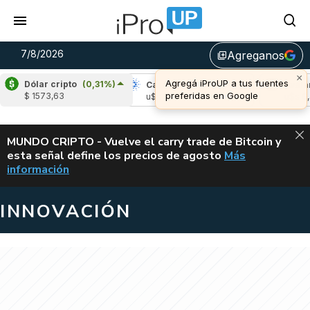
7/8/2026
Agreganos
library_add
×
Agregá iProUP a tus fuentes
Dólar cripto
(0,31%)
pple
(-2,54%)
Cardano
(5,31%)
Avalanch
preferidas en Google
$ 1573,63
 1,02
u$s 0,20
u$s 6,40
ALERTA
MUNDO CRIPTO - Vuelve el carry trade de Bitcoin y
esta señal define los precios de agosto
Más
VUELVE EL CAR
información
INNOVACIÓN