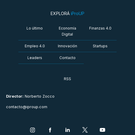
EXPLORÁ
iProUP
Lo último
Economía
Finanzas 4.0
Digital
Empleo 4.0
Innovación
Startups
Leaders
Contacto
RSS
Director:
Norberto Zocco
contacto@iproup.com