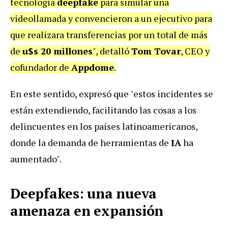
tecnología
deepfake
para simular una
videollamada y convencieron a un ejecutivo para
que realizara transferencias por un total de más
de
u$s 20 millones
", detalló
Tom Tovar
, CEO y
cofundador de
Appdome
.
En este sentido, expresó que "estos incidentes se
están extendiendo, facilitando las cosas a los
delincuentes en los países latinoamericanos,
donde la demanda de herramientas de
IA
ha
aumentado".
Deepfakes: una nueva
amenaza en expansión