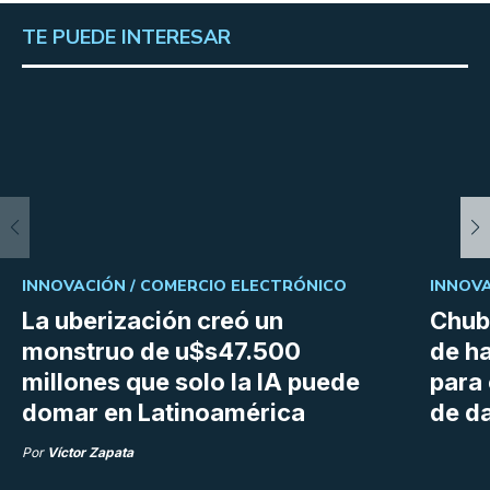
TE PUEDE INTERESAR
INNOVACIÓN /
COMERCIO ELECTRÓNICO
INNOVA
La uberización creó un
Chubu
monstruo de u$s47.500
de h
millones que solo la IA puede
para
domar en Latinoamérica
de da
Por
Víctor Zapata