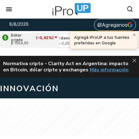
8/8/2026
Agreganos
library_add
Dólar
(-0,42%)
,93%)
Cardano
(1,03%)
Avalanche
(1,76
cripto
$ 1564,95
u$s 0,20
u$s 6,54
ALERTA
Normativa cripto - Clarity Act en Argentina: impacto
en Bitcoin, dólar cripto y exchanges
Más información
CLARITY ACT EN AR
INNOVACIÓN