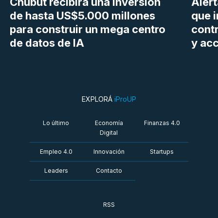
Chubut recibirá una inversión
Aler
de hasta US$5.000 millones
que i
para construir un mega centro
cont
de datos de IA
y ac
EXPLORÁ
iProUP
Lo último
Economía
Finanzas 4.0
Digital
Empleo 4.0
Innovación
Startups
Leaders
Contacto
RSS