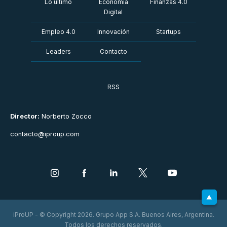
Lo último
Economía
Finanzas 4.0
Digital
Empleo 4.0
Innovación
Startups
Leaders
Contacto
RSS
Director:
Norberto Zocco
contacto@iproup.com
iProUP - © Copyright 2026. Grupo App S.A. Buenos Aires, Argentina.
Todos los derechos reservados.