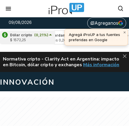
09/08/2026
Agreganos
library_add
×
Agregá iProUP a tus fuentes
Dólar cripto
(0,21%)
(-0,15%)
Cardano
(-1,48%)
Avalanche
(-
preferidas en Google
$ 1572,25
4
u$s 0,20
u$s 6,51
ALERTA
Normativa cripto - Clarity Act en Argentina: impacto
en Bitcoin, dólar cripto y exchanges
Más información
CLARITY ACT EN AR
INNOVACIÓN