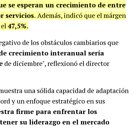
e se esperan un crecimiento de entre
r servicios
. Además, indicó que el márgen
 el
47,5%
.
egativo de los obstáculos cambiarios que
 de crecimiento interanual sería
e
de diciembre", reflexionó el director
emuestra una sólida capacidad de adaptación
cord y un enfoque estratégico en sus
tra firme para enfrentar los
tener su liderazgo en el mercado