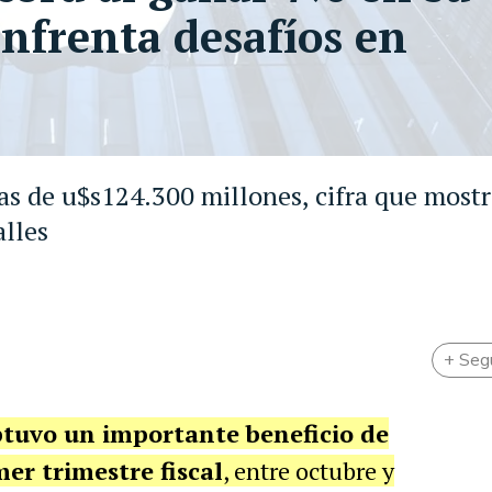
 enfrenta desafíos en
as de u$s124.300 millones, cifra que most
alles
+ Seg
tuvo un importante beneficio de
er trimestre fiscal
, entre octubre y