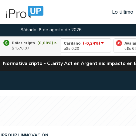
Lo último
Sábado, 8 de agosto de 2026
Dólar cripto
(0,09%)
(2,14%)
Cardano
(-0,24%)
Avalanche
(1,
$ 1570,07
u$s 0,20
u$s 6,53
Normativa cripto - Clarity Act en Argentina: impacto en 
IPROUP
INNOVACIÓN