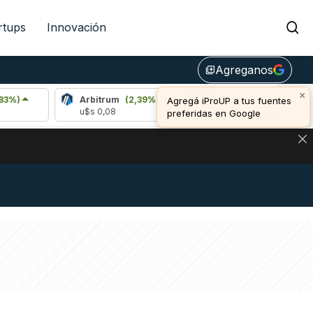
rtups
Innovación
Agreganos
library_add
×
Arbitrum
(2,39%)
Bitcoin
(0,39%)
Agregá iProUP a tus fuentes
u$s 0,08
u$s 64.999,00
preferidas en Google
NA: IMPACTO EN BITCOIN, DÓLAR CRIPTO Y EXCHANGES