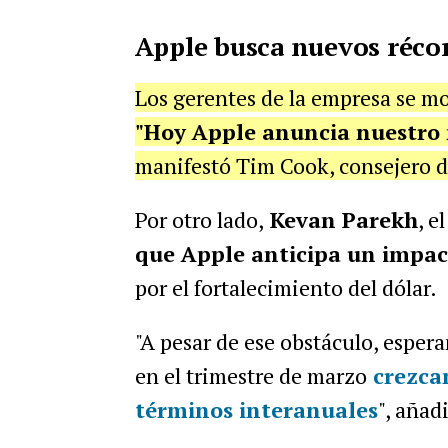
Apple busca nuevos récor
Los gerentes de la empresa se m
"Hoy Apple anuncia nuestro m
manifestó Tim Cook, consejero d
Por otro lado,
Kevan Parekh
, e
que Apple anticipa un impac
por el fortalecimiento del dólar.
"A pesar de ese obstáculo, esper
en el trimestre de marzo
crezca
términos interanuales
", añad