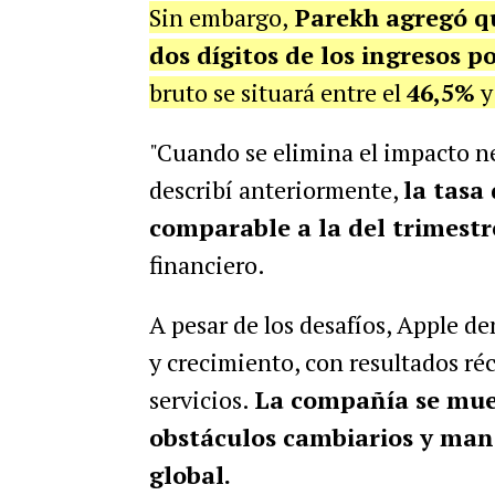
Sin embargo,
Parekh agregó qu
dos dígitos de los ingresos po
bruto se situará entre el
46,5%
y
"Cuando se elimina el impacto n
describí anteriormente,
la tasa
comparable a la del trimestr
financiero.
A pesar de los desafíos, Apple d
y crecimiento, con resultados ré
servicios.
La compañía se mues
obstáculos cambiarios y man
global.