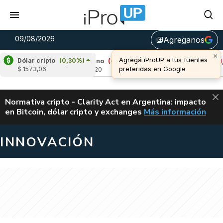
09/08/2026
Agreganos
library_add
×
Agregá iProUP a tus fuentes
Dólar cripto
(0,30%)
,36%)
Cardano
(-2,11%)
Avalanche
(-1,30%
preferidas en Google
$ 1573,06
u$s 0,20
u$s 6,47
ALERTA
Normativa cripto - Clarity Act en Argentina: impacto
en Bitcoin, dólar cripto y exchanges
Más información
CLARITY ACT EN AR
INNOVACIÓN