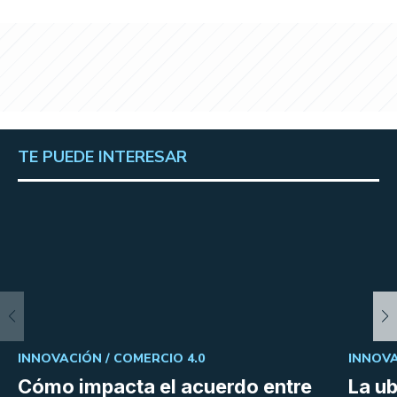
TE PUEDE INTERESAR
INNOVACIÓN /
COMERCIO 4.0
INNOVA
Cómo impacta el acuerdo entre
La ub