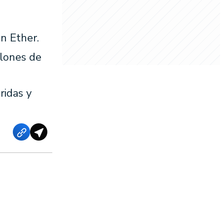
en Ether.
llones de
ridas y