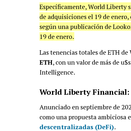
Específicamente, World Liberty s
de adquisiciones el 19 de enero, 
según una publicación de Looko
19 de enero.
Las tenencias totales de ETH de
ETH
, con un valor de más de u$
Intelligence.
World Liberty Financial
Anunciado en septiembre de 2024
como una propuesta ambiciosa e
descentralizadas (DeFi)
.