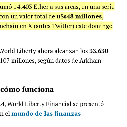
umó 14.403 Ether a sus arcas, en una serie
con un valor total de
u$s48 millones
,
nchain en X (antes Twitter) este domingo
 World Liberty ahora alcanzan los
33.630
s107 millones, según datos de Arkham
: cómo funciona
, World Liberty Financial se presentó
n el
mundo de las finanzas