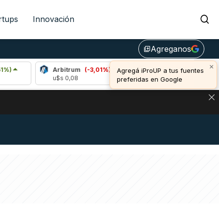
rtups
Innovación
Agreganos
library_add
×
Arbitrum
(-3,01%)
Bitcoin
(0,20%)
Agregá iProUP a tus fuentes
u$s 0,08
u$s 64.660,00
preferidas en Google
DE DE BITCOIN Y ESTA SEÑAL DEFINE LOS PRECIOS DE AG