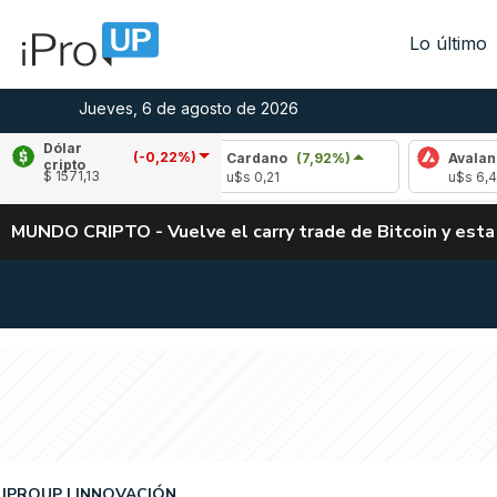
Lo último
Jueves, 6 de agosto de 2026
Dólar
(-0,22%)
-2,11%)
Cardano
(7,92%)
Avalanche
(-2,
cripto
$ 1571,13
u$s 0,21
u$s 6,48
MUNDO CRIPTO - Vuelve el carry trade de Bitcoin y esta
IPROUP
INNOVACIÓN