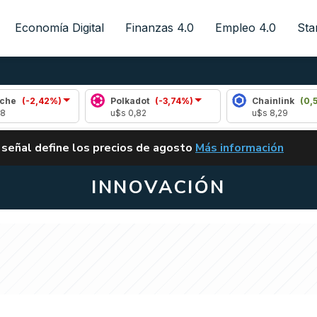
Economía Digital
Finanzas 4.0
Empleo 4.0
Sta
42%)
Polkadot
(-3,74%)
Chainlink
(0,51%)
u$s 0,82
u$s 8,29
ALERTA
 señal define los precios de agosto
Más información
VUELVE EL CARRY TRA
INNOVACIÓN