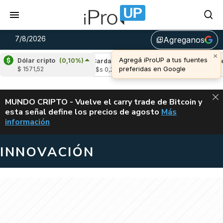
7/8/2026
Agreganos
library_add
×
Agregá iProUP a tus fuentes
Dólar cripto
(0,10%)
e
(-2,20%)
Cardano
(6,41%)
Avalanche
(
preferidas en Google
$ 1571,52
,03
u$s 0,20
u$s 6,43
ALERTA
MUNDO CRIPTO - Vuelve el carry trade de Bitcoin y
esta señal define los precios de agosto
Más
VUELVE EL CAR
información
INNOVACIÓN