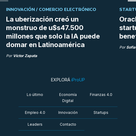
INNOVACIÓN /
COMERCIO ELECTRÓNICO
START
La uberización creó un
Orac
monstruo de u$s47.500
start
millones que solo la IA puede
bene
domar en Latinoamérica
Por
Sofia
Por
Víctor Zapata
EXPLORÁ
iProUP
Lo último
Economía
Finanzas 4.0
Digital
Empleo 4.0
Innovación
Startups
Leaders
Contacto