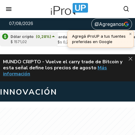
07/08/2026
Agreganos
library_add
×
Agregá iProUP a tus fuentes
Dólar cripto
(0,28%)
(-1,17%)
Cardano
(4,67%)
Avalanche
(-
preferidas en Google
$ 1571,02
3
u$s 0,20
u$s 6,42
ALERTA
MUNDO CRIPTO - Vuelve el carry trade de Bitcoin y
esta señal define los precios de agosto
Más
VUELVE EL CAR
información
INNOVACIÓN