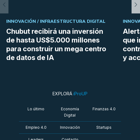
INNOVACIÓN /
INFRAESTRUCTURA DIGITAL
INNOVA
Chubut recibirá una inversión
Aler
de hasta US$5.000 millones
que i
para construir un mega centro
cont
de datos de IA
y ac
EXPLORÁ
iProUP
Lo último
Economía
Finanzas 4.0
Digital
Empleo 4.0
Innovación
Startups
Leaders
Contacto