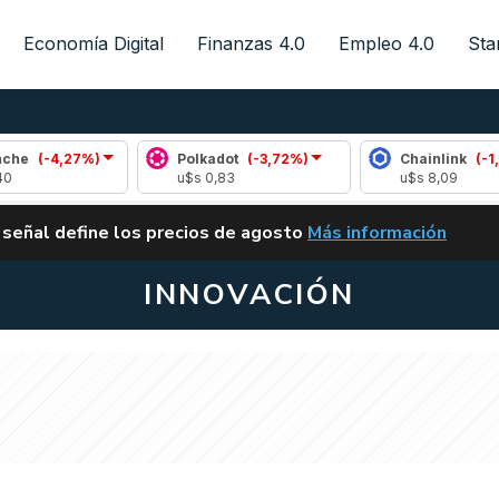
Economía Digital
Finanzas 4.0
Empleo 4.0
Sta
7%)
Polkadot
(-3,72%)
Chainlink
(-1,41%)
u$s 0,83
u$s 8,09
ALERTA
 señal define los precios de agosto
Más información
VUELVE EL CARRY TRA
INNOVACIÓN