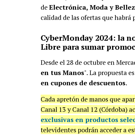
de
Electrónica, Moda y Belle
calidad de las ofertas que habrá 
CyberMonday 2024: la no
Libre para sumar promo
Desde el 28 de octubre en Mercad
en tus Manos
". La propuesta e
en cupones de descuentos
.
Cada apretón de manos que apare
Canal 13 y Canal 12 (Córdoba) a
exclusivas en productos sele
televidentes podrán acceder a e