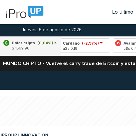
Lo último
Jueves, 6 de agosto de 2026
Dólar cripto
(0,04%)
1,52%)
Cardano
(-2,97%)
Avalanche
(-4,2
$ 1569,96
u$s 0,19
u$s 6,40
MUNDO CRIPTO - Vuelve el carry trade de Bitcoin y esta
IPROUP
INNOVACIÓN