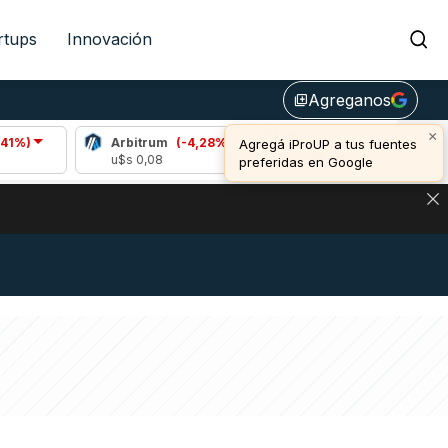
rtups
Innovación
Agreganos
library_add
×
Arbitrum
(-4,28%)
Bitcoin
(0,71%)
E
Agregá iProUP a tus fuentes
u$s 0,08
u$s 64.600,00
u
preferidas en Google
DE DE BITCOIN Y ESTA SEÑAL DEFINE LOS PRECIOS DE AG