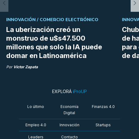
INNOVACIÓN /
COMERCIO ELECTRÓNICO
INNOVA
La uberización creó un
Chubu
monstruo de u$s47.500
de h
millones que solo la IA puede
para
domar en Latinoamérica
de da
Por
Víctor Zapata
EXPLORÁ
iProUP
Lo último
Economía
Finanzas 4.0
Digital
Empleo 4.0
Innovación
Startups
Leaders
Contacto