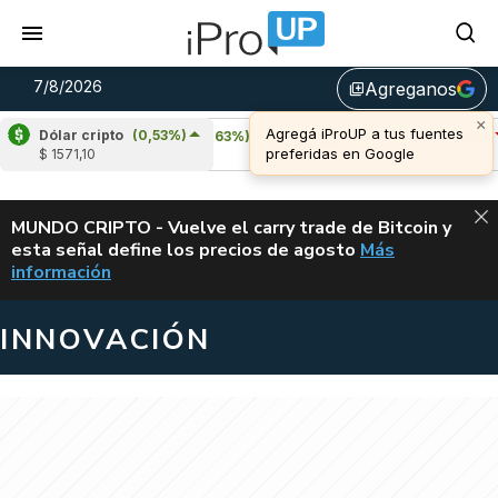
7/8/2026
Agreganos
library_add
Dólar cripto
(0,53%)
Cardano
(6,63%)
Avalanche
(-4,39%)
$ 1571,10
u$s 0,20
u$s 6,41
ALERTA
MUNDO CRIPTO - Vuelve el carry trade de Bitcoin y
esta señal define los precios de agosto
Más
VUELVE EL CAR
información
INNOVACIÓN