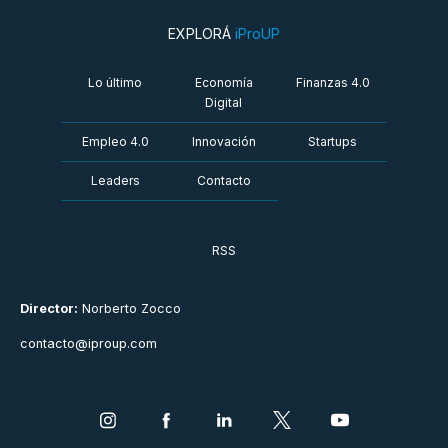
EXPLORÁ
iProUP
Lo último
Economía
Finanzas 4.0
Digital
Empleo 4.0
Innovación
Startups
Leaders
Contacto
RSS
Director:
Norberto Zocco
contacto@iproup.com