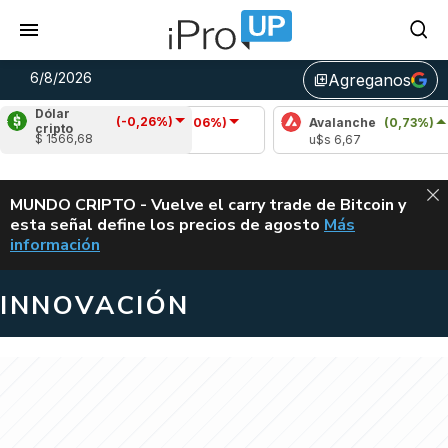
6/8/2026
Agreganos
library_add
Dólar
(-0,26%)
Cardano
(-1,06%)
Avalanche
(0,73%)
cripto
$ 1566,68
u$s 0,19
u$s 6,67
ALERTA
MUNDO CRIPTO - Vuelve el carry trade de Bitcoin y
esta señal define los precios de agosto
Más
VUELVE EL CAR
información
INNOVACIÓN