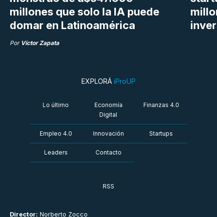
millones que solo la IA puede
mill
domar en Latinoamérica
inve
Por
Víctor Zapata
EXPLORÁ
iProUP
Lo último
Economía
Finanzas 4.0
Digital
Empleo 4.0
Innovación
Startups
Leaders
Contacto
RSS
Director:
Norberto Zocco