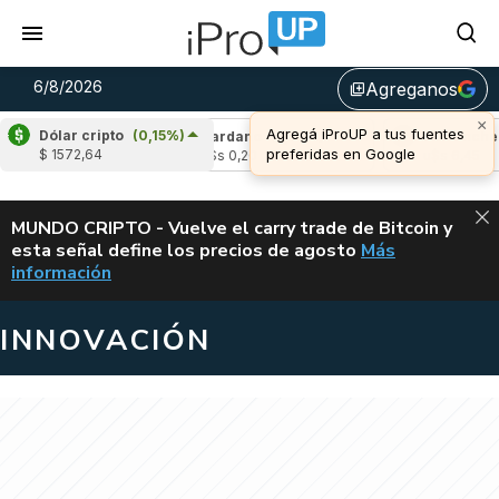
6/8/2026
Agreganos
library_add
×
Agregá iProUP a tus fuentes
Dólar cripto
(0,15%)
-3,27%)
Cardano
(5,93%)
Avalanche
(-3,
preferidas en Google
$ 1572,64
u$s 0,20
u$s 6,45
ALERTA
MUNDO CRIPTO - Vuelve el carry trade de Bitcoin y
esta señal define los precios de agosto
Más
VUELVE EL CAR
información
INNOVACIÓN