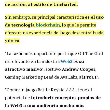
de acción, al estilo de Uncharted.
Sin embargo, su principal característica
es el uso
de tecnología
blockchain
, lo que le permite
ofrecer una experiencia de juego descentralizada
y única.
"La razón más importante por la que Off The Grid
es relevante en la industria
Web3
es
su
atractivo masivo"
, sostuvo
Andrew Cooper
,
Gaming Marketing Lead de Ava Labs, a
iProUP
.
"Como un juego Battle Royale
AAA
, tiene el
potencial de
introducir conceptos propios de
la Web3 a una audiencia mucho más