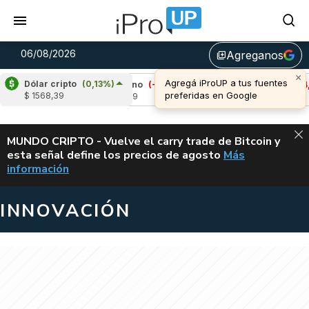
06/08/2026
Agreganos
library_add
×
Agregá iProUP a tus fuentes
Dólar cripto
(0,13%)
4%)
Cardano
(-1,61%)
Avalanche
(-4,05%)
preferidas en Google
$ 1568,39
u$s 0,19
u$s 6,40
ALERTA
MUNDO CRIPTO - Vuelve el carry trade de Bitcoin y
esta señal define los precios de agosto
Más
VUELVE EL CAR
información
INNOVACIÓN