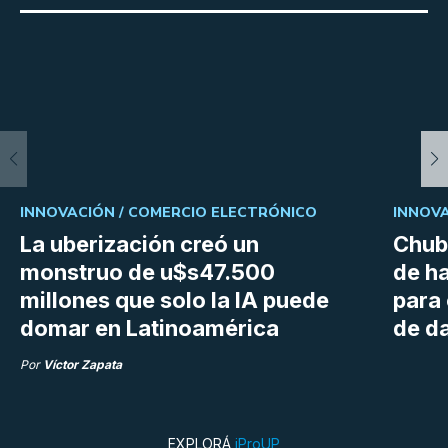
INNOVACIÓN /
COMERCIO ELECTRÓNICO
INNOVA
La uberización creó un
Chubu
monstruo de u$s47.500
de h
millones que solo la IA puede
para
domar en Latinoamérica
de da
Por
Víctor Zapata
EXPLORÁ
iProUP