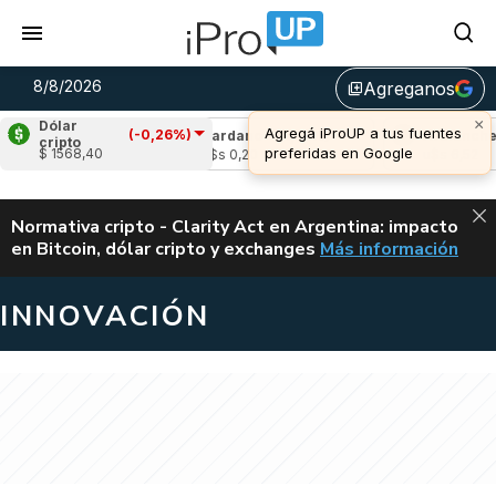
8/8/2026
Agreganos
library_add
×
Dólar
Agregá iProUP a tus fuentes
(-0,26%)
(0,69%)
Cardano
(-1,43%)
Avalanche
(
cripto
preferidas en Google
$ 1568,40
04
u$s 0,20
u$s 6,52
ALERTA
Normativa cripto - Clarity Act en Argentina: impacto
en Bitcoin, dólar cripto y exchanges
Más información
CLARITY ACT EN AR
INNOVACIÓN