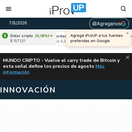
7/8/2026
Agreganos
library_add
×
Agregá iProUP a tus fuentes
Dólar cripto
(0,18%)
(-2,28%)
Cardano
(6,96%)
Avalanche
(-
preferidas en Google
$ 1571,51
03
u$s 0,20
u$s 6,42
ALERTA
MUNDO CRIPTO - Vuelve el carry trade de Bitcoin y
esta señal define los precios de agosto
Más
VUELVE EL CAR
información
INNOVACIÓN