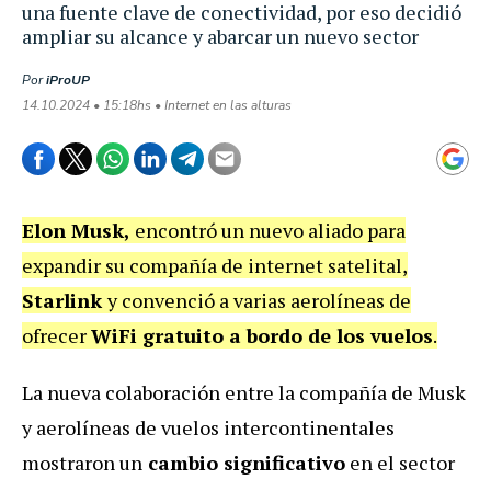
una fuente clave de conectividad, por eso decidió
ampliar su alcance y abarcar un nuevo sector
Por
iProUP
14.10.2024 • 15:18hs • Internet en las alturas
Elon Musk,
encontró un nuevo aliado para
expandir su compañía de internet satelital,
Starlink
y convenció a varias aerolíneas de
ofrecer
WiFi gratuito a bordo de los vuelos
.
La nueva colaboración entre la compañía de Musk
y aerolíneas de vuelos intercontinentales
mostraron un
cambio significativo
en el sector