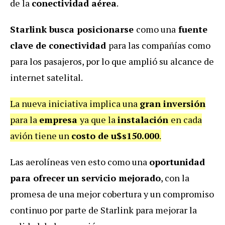
de la
conectividad aérea
.
Starlink busca posicionarse
como una
fuente
clave de conectividad
para las compañías como
para los pasajeros, por lo que amplió su alcance de
internet satelital.
La nueva iniciativa implica una
gran inversión
para la
empresa
ya que la
instalación
en cada
avión tiene un
costo de u$s150.000
.
Las aerolíneas ven esto como una
oportunidad
para ofrecer un servicio mejorado
, con la
promesa de una mejor cobertura y un compromiso
continuo por parte de Starlink para mejorar la