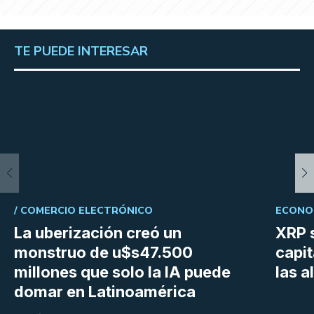
TE PUEDE INTERESAR
/
COMERCIO ELECTRÓNICO
ECONOM
La uberización creó un
XRP s
monstruo de u$s47.500
capit
millones que solo la IA puede
las a
domar en Latinoamérica